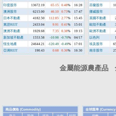
印度股市
13672.19
65.15
0.48
%
16:28
芬蘭股市
1
澳洲股市
6215.00
46.10
0.75
%
17:47
挪威股市
日本不動產
4182.50
112.85
2.77
%
15:45
英國不動產
東證REIT
2433.04
9.91
0.41
%
15:01
歐陸不動產
澳洲不動產
1929.68
7.35
0.38
%
19:15
歐洲不動產
新加坡不動產
1553.58
-10.98
-0.70
%
04/17
以色列
恆生地產
24644.21
-120.49
-0.49
%
17:01
埃及股市
6
亞洲REIT
190.43
0.68
0.36
%
16:30
南非股市
2
金屬能源農產品 
商品價格 (Commodity)
全球匯率 (Currency 
商品
買價
漲跌
比例
時間
貨幣