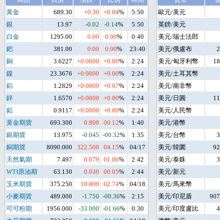
黃金
689.30
+0.30
+0.04
%
5:50
歐元/美元
銀
13.97
-0.02
-0.14
%
5:50
英鎊/美元
白金
1295.00
0.00
0.00
%
0:40
美元/瑞士法郎
鈀
381.00
0.00
0.00
%
23:40
美元/俄盧布
2
銅
3.6227
+0.0000
+0.00
%
2:24
美元/匈牙利幣
18
鎳
23.3676
+0.0000
+0.00
%
2:24
美元/土耳其幣
鋁
1.2829
+0.0009
+0.07
%
2:24
美元/南非幣
鋅
1.6570
+0.0000
+0.00
%
2:24
美元/日圓
11
鉛
0.9117
+0.0000
+0.00
%
2:24
美元/人民幣
黃金期貨
693.300
0.800
00.12
%
1:40
美元/港幣
銀期貨
13.975
-0.045
-00.32
%
1:35
美元/台幣
3
銅期貨
8090.000
322.500
04.15
%
04/17
美元/韓圜
92
天然氣期
7.497
0.079
01.06
%
2:42
美元/泰銖
3
WTI原油期
63.130
0.030
00.05
%
2:44
美元/新元
玉米期貨
375.250
10.000
02.74
%
04/18
美元/馬來幣
小麥期貨
489.000
-1.750
-00.36
%
2:15
美元/印尼盾
907
可可粉期
1956.000
-33.000
-01.66
%
0:30
美元/印度盧比
4