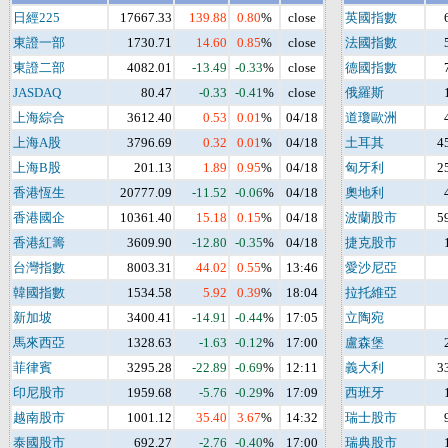
日經225
17667.33
139.88
0.80
%
close
英國指數
東證一部
1730.71
14.60
0.85
%
close
法國指數
東證二部
4082.01
-13.49
-0.33
%
close
德國指數
JASDAQ
80.47
-0.33
-0.41
%
close
俄羅斯
上海綜合
3612.40
0.53
0.01
%
04/18
道瓊歐洲
上海A股
3796.69
0.32
0.01
%
04/18
土耳其
4
上海B股
201.13
1.89
0.95
%
04/18
匈牙利
2
香港恆生
20777.09
-11.52
-0.06
%
04/18
奧地利
香港國企
10361.40
15.18
0.15
%
04/18
波蘭股市
5
香港紅籌
3609.90
-12.80
-0.35
%
04/18
捷克股市
台灣指數
8003.31
44.02
0.55
%
13:46
愛沙尼亞
韓國指數
1534.58
5.92
0.39
%
18:04
拉托維亞
新加坡
3400.41
-14.91
-0.44
%
17:05
立陶宛
馬來西亞
1328.63
-1.63
-0.12
%
17:00
盧森堡
菲律賓
3295.28
-22.89
-0.69
%
12:11
義大利
3
印尼股市
1959.68
-5.76
-0.29
%
17:09
西班牙
越南股市
1001.12
35.40
3.67
%
14:32
瑞士股市
泰國股市
692.27
-2.76
-0.40
%
17:00
瑞典股市