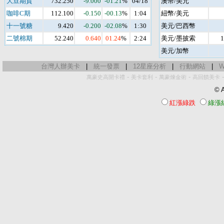
大豆期貨
732.250
-9.000
-01.21
%
04/18
澳幣/美元
咖啡C期
112.100
-0.150
-00.13
%
1:04
紐幣/美元
十一號糖
9.420
-0.200
-02.08
%
1:30
美元/巴西幣
二號棉期
52.240
0.640
01.24
%
2:24
美元/墨披索
1
美元/加幣
台灣人辦美卡
|
統一發票
|
12星座分析
|
行動網站
|
W
-
-
-
萬豪史高開卡禮
美卡套利
萬豪煉金術
高回饋美卡
© A
紅漲綠跌
綠漲