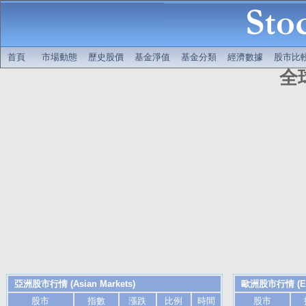
首頁
市場動態
歷史股價
基金淨值
基金分類
經濟數據
股市比
全
亞洲股市行情 (Asian Markets)
歐洲股市行情 (Eur
股市
指數
漲跌
比例
時間
股市