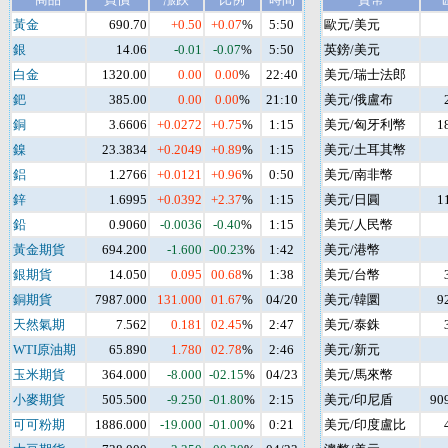
黃金
690.70
+0.50
+0.07
%
5:50
歐元/美元
銀
14.06
-0.01
-0.07
%
5:50
英鎊/美元
白金
1320.00
0.00
0.00
%
22:40
美元/瑞士法郎
鈀
385.00
0.00
0.00
%
21:10
美元/俄盧布
銅
3.6606
+0.0272
+0.75
%
1:15
美元/匈牙利幣
1
鎳
23.3834
+0.2049
+0.89
%
1:15
美元/土耳其幣
鋁
1.2766
+0.0121
+0.96
%
0:50
美元/南非幣
鋅
1.6995
+0.0392
+2.37
%
1:15
美元/日圓
1
鉛
0.9060
-0.0036
-0.40
%
1:15
美元/人民幣
黃金期貨
694.200
-1.600
-00.23
%
1:42
美元/港幣
銀期貨
14.050
0.095
00.68
%
1:38
美元/台幣
銅期貨
7987.000
131.000
01.67
%
04/20
美元/韓圜
9
天然氣期
7.562
0.181
02.45
%
2:47
美元/泰銖
WTI原油期
65.890
1.780
02.78
%
2:46
美元/新元
玉米期貨
364.000
-8.000
-02.15
%
04/23
美元/馬來幣
小麥期貨
505.500
-9.250
-01.80
%
2:15
美元/印尼盾
90
可可粉期
1886.000
-19.000
-01.00
%
0:21
美元/印度盧比