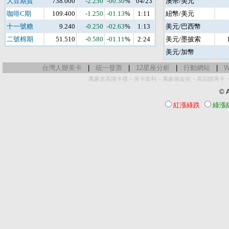
大豆期貨
738.000
-2.250
-00.30
%
04/23
澳幣/美元
咖啡C期
109.400
-1.250
-01.13
%
1:11
紐幣/美元
十一號糖
9.240
-0.250
-02.63
%
1:13
美元/巴西幣
二號棉期
51.510
-0.580
-01.11
%
2:24
美元/墨披索
美元/加幣
台灣人辦美卡
|
統一發票
|
12星座分析
|
行動網站
|
W
-
-
-
萬豪史高開卡禮
美卡套利
萬豪煉金術
高回饋美卡
© A
紅漲綠跌
綠漲