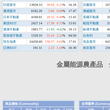
印度股市
13928.33
30.92
0.22
%
16:28
芬蘭股市
107
澳洲股市
6192.20
5.00
0.08
%
17:47
挪威股市
日本不動產
4169.01
20.52
0.49
%
15:45
英國不動產
3
東證REIT
2427.14
17.39
0.72
%
15:01
歐陸不動產
3
澳洲不動產
1903.77
-11.95
-0.62
%
19:15
歐洲不動產
4
新加坡不動產
1529.33
33.24
2.22
%
04/20
以色列
1
恆生地產
24458.69
150.37
0.62
%
17:01
埃及股市
643
亞洲REIT
191.51
2.23
1.18
%
16:30
南非股市
256
金屬能源農產品 
商品價格 (Commodity)
全球匯率 (Currency 
商品
買價
漲跌
比例
時間
貨幣