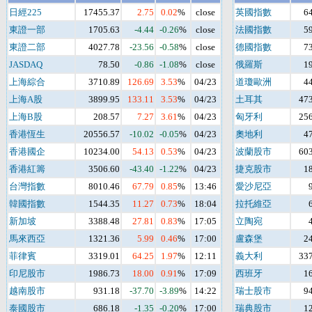
日經225
17455.37
2.75
0.02
%
close
英國指數
6
東證一部
1705.63
-4.44
-0.26
%
close
法國指數
5
東證二部
4027.78
-23.56
-0.58
%
close
德國指數
7
JASDAQ
78.50
-0.86
-1.08
%
close
俄羅斯
1
上海綜合
3710.89
126.69
3.53
%
04/23
道瓊歐洲
4
上海A股
3899.95
133.11
3.53
%
04/23
土耳其
473
上海B股
208.57
7.27
3.61
%
04/23
匈牙利
256
香港恆生
20556.57
-10.02
-0.05
%
04/23
奧地利
4
香港國企
10234.00
54.13
0.53
%
04/23
波蘭股市
603
香港紅籌
3506.60
-43.40
-1.22
%
04/23
捷克股市
1
台灣指數
8010.46
67.79
0.85
%
13:46
愛沙尼亞
韓國指數
1544.35
11.27
0.73
%
18:04
拉托維亞
新加坡
3388.48
27.81
0.83
%
17:05
立陶宛
馬來西亞
1321.36
5.99
0.46
%
17:00
盧森堡
2
菲律賓
3319.01
64.25
1.97
%
12:11
義大利
337
印尼股市
1986.73
18.00
0.91
%
17:09
西班牙
1
越南股市
931.18
-37.70
-3.89
%
14:22
瑞士股市
9
泰國股市
686.18
-1.35
-0.20
%
17:00
瑞典股市
1