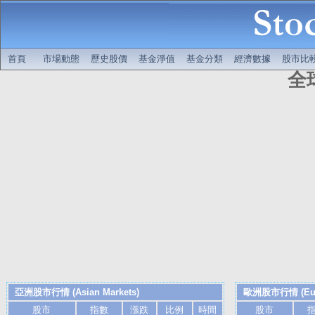
首頁
市場動態
歷史股價
基金淨值
基金分類
經濟數據
股市比
全
亞洲股市行情 (Asian Markets)
歐洲股市行情 (Euro
股市
指數
漲跌
比例
時間
股市