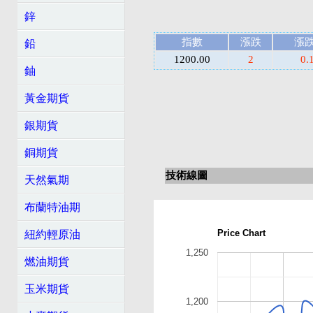
鋅
指數
漲跌
漲
鉛
1200.00
2
0.
鈾
黃金期貨
銀期貨
銅期貨
技術線圖
天然氣期
布蘭特油期
Price Chart
紐約輕原油
1,250
燃油期貨
玉米期貨
1,200