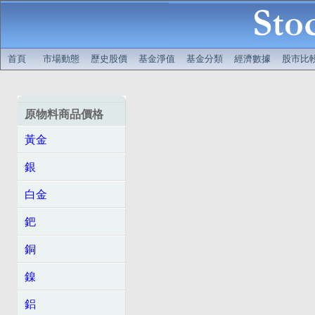
首頁
市場動態
歷史股價
基金淨值
基金分類
經濟數據
股市比
原物料商品價格
黃金
銀
白金
鈀
銅
鎳
鋁