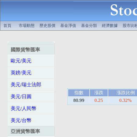
首頁
市場動態
歷史股價
基金淨值
基金分類
經濟數據
股市比
國際貨幣匯率
歐元/美元
英鎊/美元
美元/瑞士法郎
指數
漲跌
漲跌比例
美元/日圓
80.99
0.25
0.32%
美元/人民幣
美元/台幣
亞洲貨幣匯率