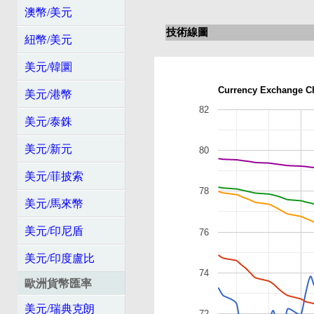
澳幣/美元
技術線圖
紐幣/美元
美元/韓圜
Currency Exchange C
美元/港幣
82
美元/泰銖
美元/新元
80
美元/菲披索
78
美元/馬來幣
美元/印尼盾
76
美元/印度盧比
74
歐洲貨幣匯率
美元/瑞典克朗
72