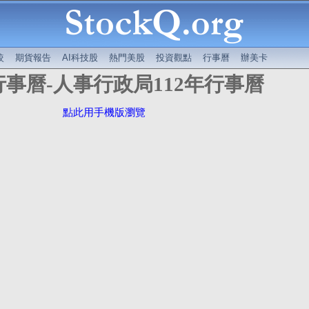
較
期貨報告
AI科技股
熱門美股
投資觀點
行事曆
辦美卡
3行事曆-人事行政局112年行事曆
點此用手機版瀏覽