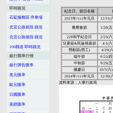
即時路況
紀念日、節日名稱
石碇服務區 停車場
2023年/112年元旦
12/31(六
北宜公路前段 路況
農曆春節
1/20(五)
228和平紀念日
2/25(六)
北宜公路後段 路況
兒童節&民族掃墓節
4/1(六)
106縣道 即時路況
勞動節(勞工)
4/29(六
銀行匯率行情
端午節
6/22(四)
中秋節
9/29(五)
銀行牌告匯率
國慶日
10/7(六)
美元匯率
2024年/113年元旦
12/30(六
資料來源：人事行政局
歐元匯率
日圓匯率
英鎊匯率