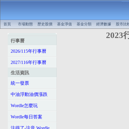
首頁
市場動態
歷史股價
基金淨值
基金分類
經濟數據
股市比
202
行事曆
2026/115年行事曆
2027/116年行事曆
生活資訊
統一發票
中油浮動油價漲跌
Wordle怎麼玩
Wordle每日答案
注得了-注音 Wordle