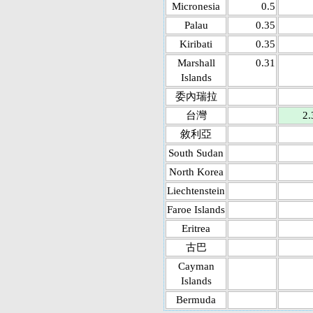
Micronesia
0.5
Palau
0.35
Kiribati
0.35
Marshall
0.31
Islands
委內瑞拉
台灣
2.
敘利亞
South Sudan
North Korea
Liechtenstein
Faroe Islands
Eritrea
古巴
Cayman
Islands
Bermuda