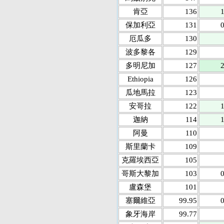
肯亞
136
1
保加利亞
131
0
厄瓜多
130
波多黎各
129
多明尼加
127
2
Ethiopia
126
瓜地馬拉
123
安哥拉
122
1
迦納
114
1
阿曼
110
斯里蘭卡
109
克羅埃西亞
105
哥斯大黎加
103
0
盧森堡
101
塞爾維亞
99.95
0
象牙海岸
99.77