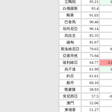
立陶宛
95.21
1
白俄羅斯
93.4
剛果
91.03
巴拿馬
90.46
坦尚尼亞
90.14
烏拉圭
85.35
緬甸
81.67
斯洛維尼亞
79.65
0
亞塞拜然
75.94
玻利維亞
64.77
-5.
烏干達
61.99
1
約旦
61.61
蘇丹
60.16
喀麥隆
58.93
突尼西亞
57.5
-
澳門
52.06
柬埔寨
51.27