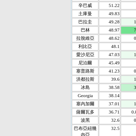
辛巴威
51.22
土庫曼
49.83
巴拉圭
49.28
1
巴林
48.97
7
拉脫維亞
48.62
0
利比亞
48.1
愛沙尼亞
47.03
1
尼泊爾
45.49
塞普路斯
41.23
0
洪都拉斯
39.6
1
冰島
38.58
3
Georgia
38.14
塞內加爾
37.01
1
薩爾瓦多
36.71
0.
波黑
32.6
0
巴布亞紐幾
32.5
內亞