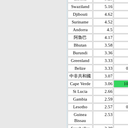
Swaziland
5.16
Djibouti
4.62
Suriname
4.52
Andorra
4.5
阿魯巴
4.17
Bhutan
3.58
Burundi
3.36
Greenland
3.33
Belize
3.33
0
中非共和國
3.07
Cape Verde
3.06
10
St Lucia
2.66
Gambia
2.59
Lesotho
2.57
0
Guinea
2.53
Bissau