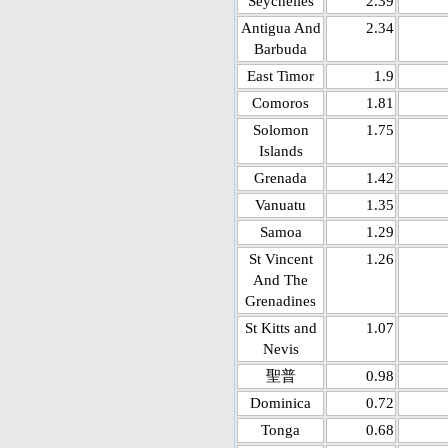
Seychelles
2.39
Antigua And
2.34
Barbuda
East Timor
1.9
Comoros
1.81
Solomon
1.75
Islands
Grenada
1.42
Vanuatu
1.35
Samoa
1.29
St Vincent
1.26
And The
Grenadines
St Kitts and
1.07
Nevis
聖普
0.98
Dominica
0.72
Tonga
0.68