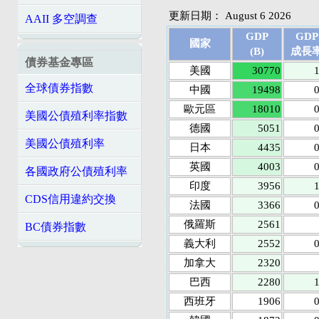
更新日期： August 6 2026
AAII 多空調查
GDP
GDP
國家
(B)
成長
債券基金專區
美國
30770
1
全球債券指數
中國
19498
0
歐元區
18010
0
美國公債殖利率指數
德國
5051
0
美國公債殖利率
日本
4435
0
英國
4003
0
各國政府公債殖利率
印度
3956
1
CDS信用違約交換
法國
3366
0
俄羅斯
2561
BC債券指數
義大利
2552
0
加拿大
2320
巴西
2280
1
西班牙
1906
0