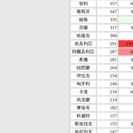
智利
357
-
葡萄牙
347
0
秘魯
335
芬蘭
317
0
哈薩克
306
奈及利亞
291
-19.
阿爾及利亞
287
-
希臘
281
0
紐西蘭
264
0
伊拉克
254
匈牙利
246
0
卡達
216
-
烏克蘭
214
摩洛哥
182
科威特
157
斯洛伐克
155
0
烏茲別克
147