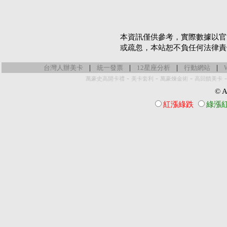
本資訊僅供參考，實際數據以官
或疏忽，本站恕不負任何法律責
|
|
|
|
台灣人辦美卡
統一發票
12星座分析
行動網站
-
-
-
萬豪史高開卡禮
美卡套利
萬豪煉金術
高回饋美卡
© Al
紅漲綠跌
綠漲