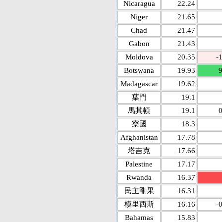
Nicaragua
22.24
Niger
21.65
Chad
21.47
Gabon
21.43
Moldova
20.35
-
Botswana
19.93
9
Madagascar
19.62
葉門
19.1
馬其頓
19.1
0
寮國
18.3
Afghanistan
17.78
塔吉克
17.66
Palestine
17.17
Rwanda
16.37
民主剛果
16.31
模里西斯
16.16
-
Bahamas
15.83