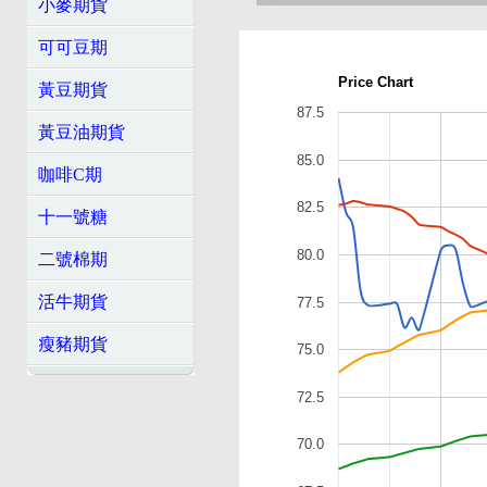
小麥期貨
可可豆期
Price Chart
黃豆期貨
87.5
黃豆油期貨
85.0
咖啡C期
82.5
十一號糖
80.0
二號棉期
活牛期貨
77.5
瘦豬期貨
75.0
72.5
70.0