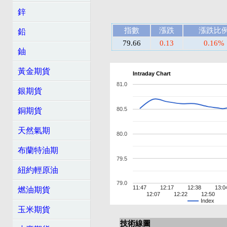
鋅
指數
漲跌
漲跌比
鉛
79.66
0.13
0.16%
鈾
黃金期貨
Intraday Chart
81.0
銀期貨
80.5
銅期貨
天然氣期
80.0
布蘭特油期
79.5
紐約輕原油
79.0
11:47
12:17
12:38
13:0
燃油期貨
12:07
12:22
12:50
Index
玉米期貨
技術線圖