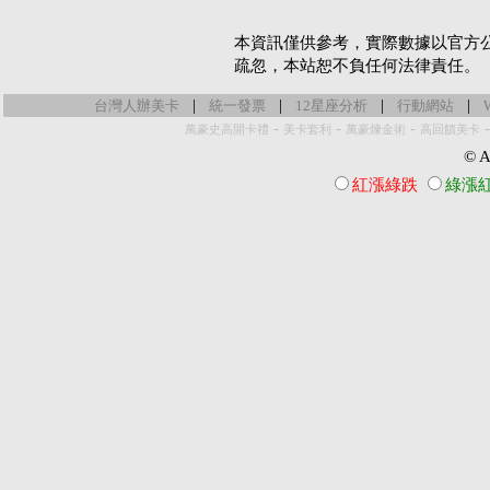
本資訊僅供參考，實際數據以官方
疏忽，本站恕不負任何法律責任。
|
|
|
|
台灣人辦美卡
統一發票
12星座分析
行動網站
-
-
-
萬豪史高開卡禮
美卡套利
萬豪煉金術
高回饋美卡
© Al
紅漲綠跌
綠漲