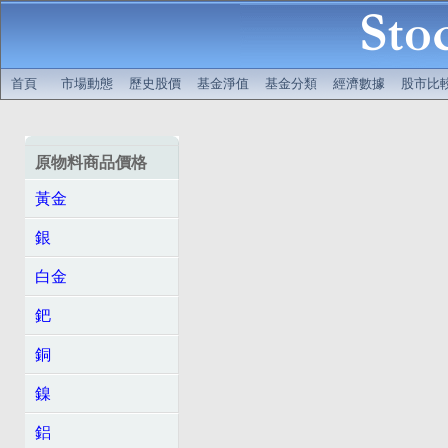
首頁
市場動態
歷史股價
基金淨值
基金分類
經濟數據
股市比
原物料商品價格
黃金
銀
白金
鈀
銅
鎳
鋁