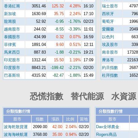
香港紅籌
3051.46
125.32
4.28%
16:10
瑞士股市
4797
新加坡
1630.69
35.75
2.24%
17:10
西班牙
796
龍籌股
52.92
-0.95
-1.76%
02/23
葡萄牙
1996
越南股市
244.02
-8.55
-3.39%
11:01
愛爾蘭
2049
泰國股市
434.99
0.32
0.07%
16:59
以色列
663
菲律賓
1891.04
9.60
0.51%
12:11
埃及股市
339
馬來西亞
887.83
-1.88
-0.21%
19:21
南非股市
17328
印尼股市
1312.44
15.50
1.19%
17:09
摩洛哥
22163
印度股市
8843.21
-199.42
-2.21%
02/20
約旦指數
2687
巴基斯坦
4315.92
-82.47
-1.88%
15:49
杜拜指數
1652
恐慌指數 替代能源 水資源 
分類指數行情
分類指數行情
股市
指數
漲跌
比例
當地
股市
波海乾散貨運
2099.00
42.00
2.04%
02/20
Dax全球農金
波海海峽航運
3768.00
35.00
0.94%
02/20
Rogers商品