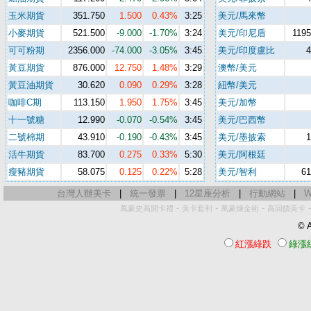
玉米期貨
351.750
1.500
0.43%
3:25
美元/馬來幣
小麥期貨
521.500
-9.000
-1.70%
3:24
美元/印尼盾
1195
可可粉期
2356.000
-74.000
-3.05%
3:45
美元/印度盧比
4
黃豆期貨
876.000
12.750
1.48%
3:29
澳幣/美元
黃豆油期貨
30.620
0.090
0.29%
3:28
紐幣/美元
咖啡C期
113.150
1.950
1.75%
3:45
美元/加幣
十一號糖
12.990
-0.070
-0.54%
3:45
美元/巴西幣
二號棉期
43.910
-0.190
-0.43%
3:45
美元/墨披索
1
活牛期貨
83.700
0.275
0.33%
5:30
美元/阿根廷
瘦豬期貨
58.075
0.125
0.22%
5:28
美元/智利
61
台灣人辦美卡
|
統一發票
|
12星座分析
|
行動網站
|
W
-
-
-
萬豪史高開卡禮
美卡套利
萬豪煉金術
高回饋美卡
© A
紅漲綠跌
綠漲