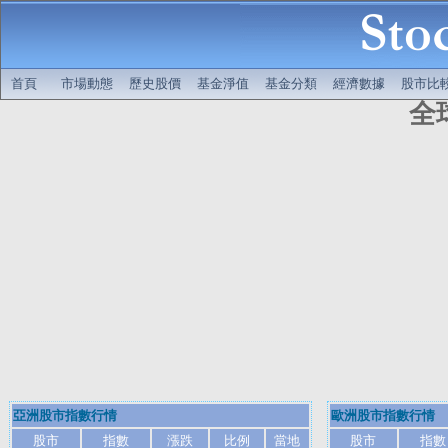
首頁
市場動態
歷史股價
基金淨值
基金分類
經濟數據
股市比
全
亞洲股市指數行情
歐洲股市指數行情
股市
指數
漲跌
比例
當地
股市
指數