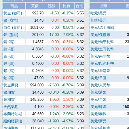
商品
買價
漲跌
比例
台北
貨幣
黃金 (盎司)
992.70
-1.50
-0.15%
5:55
歐元/美元
銀 (盎司)
14.48
0.04
0.28%
5:51
英鎊/美元
白金 (盎司)
1081.00
-6.00
-0.56%
5:55
美元/瑞士法郎
鈀 (盎司)
201.00
-17.00
-7.98%
5:32
美元/俄盧布
3
銅 (磅)
1.4587
0.00
0.31%
5:32
美元/匈牙利幣
23
鎳 (磅)
4.3046
0.00
0.00%
5:32
美元/土耳其幣
鋁 (磅)
0.5664
-0.00
-0.60%
5:32
美元/南非幣
1
鋅 (磅)
0.4900
0.00
0.00%
5:32
美元/以色列幣
鉛 (磅)
0.4608
0.00
0.00%
5:32
美元/摩洛哥
鈾 (磅)
47.00
0.00
0.00%
5:32
美元/日圓
9
黃金期貨
994.600
-7.600
-0.76%
5:09
美元/人民幣
銀期貨
14.450
-0.040
-0.28%
5:09
美元/港幣
銅期貨
145.250
1.950
1.36%
5:09
美元/台幣
3
天然氣期
4.100
0.094
2.35%
5:07
美元/韓圜
150
布蘭特油期
40.650
-1.240
-2.96%
5:23
美元/泰銖
3
紐約輕原油
38.040
-1.990
-4.97%
5:09
美元/新元
燃油期貨
117.200
-2.470
-2.06%
5:04
美元/菲披索
4