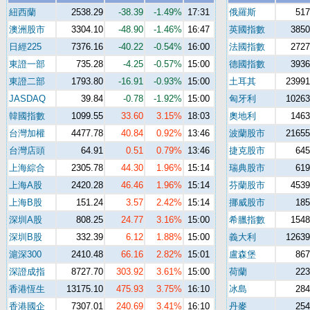
紐西蘭
2538.29
-38.39
-1.49%
17:31
俄羅斯
517
澳洲股市
3304.10
-48.90
-1.46%
16:47
英國指數
3850
日經225
7376.16
-40.22
-0.54%
16:00
法國指數
2727
東證一部
735.28
-4.25
-0.57%
15:00
德國指數
3936
東證二部
1793.80
-16.91
-0.93%
15:00
土耳其
23991
JASDAQ
39.84
-0.78
-1.92%
15:00
匈牙利
10263
韓國指數
1099.55
33.60
3.15%
18:03
奧地利
1463
台灣加權
4477.78
40.84
0.92%
13:46
波蘭股市
21655
台灣店頭
64.91
0.51
0.79%
13:46
捷克股市
645
上海綜合
2305.78
44.30
1.96%
15:14
瑞典股市
619
上海A股
2420.28
46.46
1.96%
15:14
芬蘭股市
4539
上海B股
151.24
3.57
2.42%
15:14
挪威股市
185
深圳A股
808.25
24.77
3.16%
15:00
希臘指數
1548
深圳B股
332.39
6.12
1.88%
15:00
義大利
12639
滬深300
2410.48
66.16
2.82%
15:01
盧森堡
867
深證成指
8727.70
303.92
3.61%
15:00
荷蘭
223
香港恆生
13175.10
475.93
3.75%
16:10
冰島
284
香港國企
7307.01
240.69
3.41%
16:10
丹麥
254