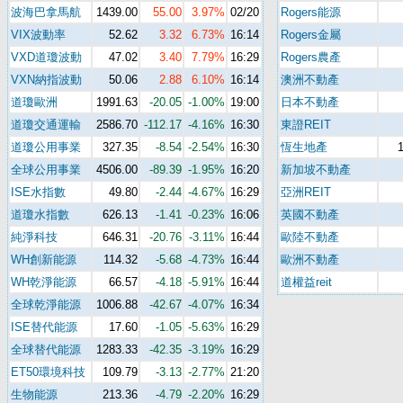
波海巴拿馬航
1439.00
55.00
3.97%
02/20
Rogers能源
VIX波動率
52.62
3.32
6.73%
16:14
Rogers金屬
VXD道瓊波動
47.02
3.40
7.79%
16:29
Rogers農產
VXN納指波動
50.06
2.88
6.10%
16:14
澳洲不動產
道瓊歐洲
1991.63
-20.05
-1.00%
19:00
日本不動產
道瓊交通運輸
2586.70
-112.17
-4.16%
16:30
東證REIT
道瓊公用事業
327.35
-8.54
-2.54%
16:30
恆生地產
全球公用事業
4506.00
-89.39
-1.95%
16:20
新加坡不動產
ISE水指數
49.80
-2.44
-4.67%
16:29
亞洲REIT
道瓊水指數
626.13
-1.41
-0.23%
16:06
英國不動產
純淨科技
646.31
-20.76
-3.11%
16:44
歐陸不動產
WH創新能源
114.32
-5.68
-4.73%
16:44
歐洲不動產
WH乾淨能源
66.57
-4.18
-5.91%
16:44
道權益reit
全球乾淨能源
1006.88
-42.67
-4.07%
16:34
ISE替代能源
17.60
-1.05
-5.63%
16:29
全球替代能源
1283.33
-42.35
-3.19%
16:29
ET50環境科技
109.79
-3.13
-2.77%
21:20
生物能源
213.36
-4.79
-2.20%
16:29