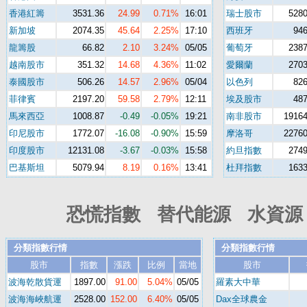
香港紅籌
3531.36
24.99
0.71%
16:01
瑞士股市
5280
新加坡
2074.35
45.64
2.25%
17:10
西班牙
946
龍籌股
66.82
2.10
3.24%
05/05
葡萄牙
2387
越南股市
351.32
14.68
4.36%
11:02
愛爾蘭
2703
泰國股市
506.26
14.57
2.96%
05/04
以色列
826
菲律賓
2197.20
59.58
2.79%
12:11
埃及股市
487
馬來西亞
1008.87
-0.49
-0.05%
19:21
南非股市
19164
印尼股市
1772.07
-16.08
-0.90%
15:59
摩洛哥
22760
印度股市
12131.08
-3.67
-0.03%
15:58
約旦指數
2749
巴基斯坦
5079.94
8.19
0.16%
13:41
杜拜指數
1633
恐慌指數 替代能源 水資源 
分類指數行情
分類指數行情
股市
指數
漲跌
比例
當地
股市
波海乾散貨運
1897.00
91.00
5.04%
05/05
羅素大中華
波海海峽航運
2528.00
152.00
6.40%
05/05
Dax全球農金