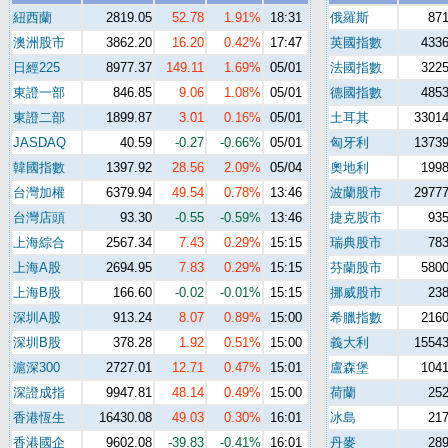
紐西蘭
2819.05
52.78
1.91%
18:31
俄羅斯
871
澳洲股市
3862.20
16.20
0.42%
17:47
英國指數
4336
日經225
8977.37
149.11
1.69%
05/01
法國指數
3225
東證一部
846.85
9.06
1.08%
05/01
德國指數
4853
東證二部
1899.87
3.01
0.16%
05/01
土耳其
33014
JASDAQ
40.59
-0.27
-0.66%
05/01
匈牙利
13739
韓國指數
1397.92
28.56
2.09%
05/04
奧地利
1998
台灣加權
6379.94
49.54
0.78%
13:46
波蘭股市
29777
台灣店頭
93.30
-0.55
-0.59%
13:46
捷克股市
935
上海綜合
2567.34
7.43
0.29%
15:15
瑞典股市
783
上海A股
2694.95
7.83
0.29%
15:15
芬蘭股市
5800
上海B股
166.60
-0.02
-0.01%
15:15
挪威股市
238
深圳A股
913.24
8.07
0.89%
15:00
希臘指數
2160
深圳B股
378.28
1.92
0.51%
15:00
義大利
15543
滬深300
2727.01
12.71
0.47%
15:01
盧森堡
1041
深證成指
9947.81
48.14
0.49%
15:00
荷蘭
252
香港恆生
16430.08
49.03
0.30%
16:01
冰島
217
香港國企
9602.08
-39.83
-0.41%
16:01
丹麥
289