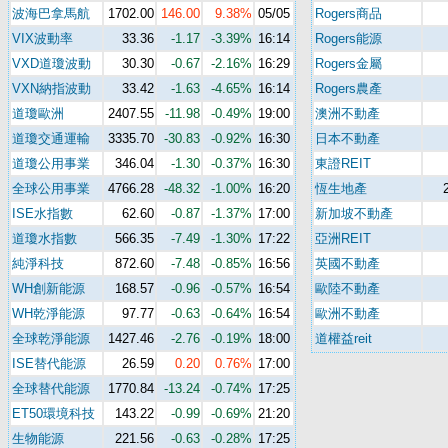
波海巴拿馬航
1702.00
146.00
9.38%
05/05
Rogers商品
VIX波動率
33.36
-1.17
-3.39%
16:14
Rogers能源
VXD道瓊波動
30.30
-0.67
-2.16%
16:29
Rogers金屬
VXN納指波動
33.42
-1.63
-4.65%
16:14
Rogers農產
道瓊歐洲
2407.55
-11.98
-0.49%
19:00
澳洲不動產
道瓊交通運輸
3335.70
-30.83
-0.92%
16:30
日本不動產
道瓊公用事業
346.04
-1.30
-0.37%
16:30
東證REIT
全球公用事業
4766.28
-48.32
-1.00%
16:20
恆生地產
ISE水指數
62.60
-0.87
-1.37%
17:00
新加坡不動產
道瓊水指數
566.35
-7.49
-1.30%
17:22
亞洲REIT
純淨科技
872.60
-7.48
-0.85%
16:56
英國不動產
WH創新能源
168.57
-0.96
-0.57%
16:54
歐陸不動產
WH乾淨能源
97.77
-0.63
-0.64%
16:54
歐洲不動產
全球乾淨能源
1427.46
-2.76
-0.19%
18:00
道權益reit
ISE替代能源
26.59
0.20
0.76%
17:00
全球替代能源
1770.84
-13.24
-0.74%
17:25
ET50環境科技
143.22
-0.99
-0.69%
21:20
生物能源
221.56
-0.63
-0.28%
17:25