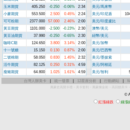
玉米期貨
405.250
-0.250
-0.06%
2:34
美元/馬來幣
小麥期貨
553.500
2.500
0.45%
2:24
美元/印尼盾
10
可可粉期
2377.000
57.000
2.46%
2:00
美元/印度盧比
黃豆期貨
1101.000
-2.500
-0.23%
2:30
澳幣/美元
黃豆油期貨
37.990
-0.250
-0.65%
2:30
紐幣/美元
咖啡C期
124.650
3.800
3.14%
2:00
美元/加幣
十一號糖
15.150
0.130
0.87%
2:00
美元/巴西幣
二號棉期
58.050
0.830
1.45%
2:32
美元/墨披索
活牛期貨
82.125
0.250
0.31%
4:59
美元/阿根廷
瘦豬期貨
64.800
1.025
1.61%
4:59
美元/智利
台灣人辦美卡
|
統一發票
|
12星座分析
|
行動網站
|
W
-
-
-
萬豪史高開卡禮
美卡套利
萬豪煉金術
高回饋美卡
© A
紅漲綠跌
綠漲