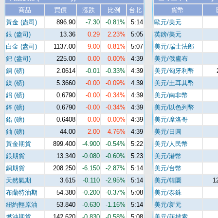
商品
買價
漲跌
比例
台北
貨幣
黃金 (盎司)
896.90
-7.30
-0.81%
5:14
歐元/美元
銀 (盎司)
13.36
0.29
2.23%
5:05
英鎊/美元
白金 (盎司)
1137.00
9.00
0.81%
5:07
美元/瑞士法郎
鈀 (盎司)
225.00
0.00
0.00%
4:39
美元/俄盧布
銅 (磅)
2.0614
-0.01
-0.33%
4:39
美元/匈牙利幣
鎳 (磅)
5.3660
-0.00
-0.09%
4:39
美元/土耳其幣
鋁 (磅)
0.6790
-0.00
-0.34%
4:39
美元/南非幣
鋅 (磅)
0.6790
-0.00
-0.34%
4:39
美元/以色列幣
鉛 (磅)
0.6408
0.00
0.00%
4:39
美元/摩洛哥
鈾 (磅)
44.00
2.00
4.76%
4:39
美元/日圓
黃金期貨
899.400
-4.900
-0.54%
5:22
美元/人民幣
銀期貨
13.340
-0.080
-0.60%
5:23
美元/港幣
銅期貨
208.250
-6.150
-2.87%
5:14
美元/台幣
天然氣期
3.615
-0.110
-2.95%
5:14
美元/韓圜
1
布蘭特油期
54.380
-0.200
-0.37%
5:08
美元/泰銖
紐約輕原油
53.840
-0.630
-1.16%
5:14
美元/新元
燃油期貨
142.620
-0.830
-0.58%
5:08
美元/菲披索