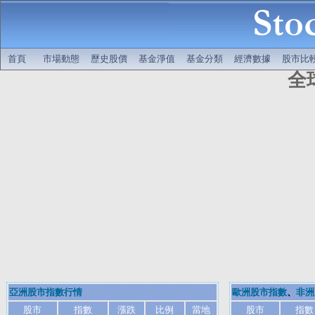
首頁
市場動態
歷史股價
基金淨值
基金分類
經濟數據
股市比
全
亞洲股市指數行情
歐洲股市指數
、
非洲
股市
指數
漲跌
比例
當地
股市
指數