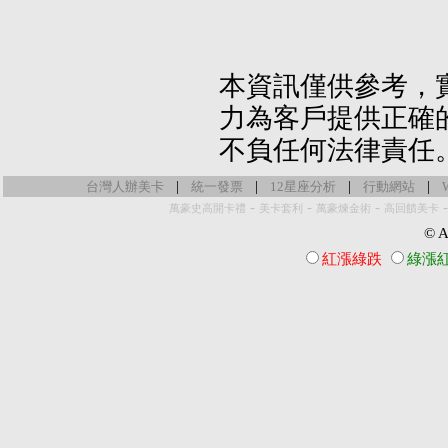
本資訊僅供參考，
力為客戶提供正確
不負任何法律責任
|
|
|
|
台灣人辦美卡
統一發票
12星座分析
行動網站
-
-
-
萬豪史高開卡禮
美卡套利
萬豪煉金術
高回饋美卡
© Al
紅漲綠跌
綠漲