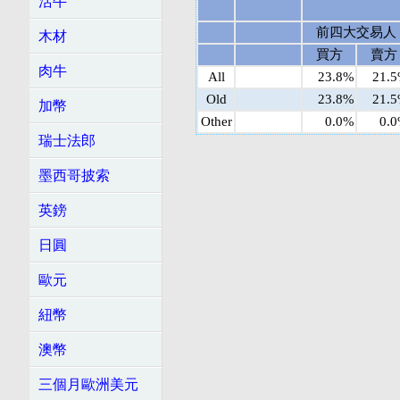
活牛
前四大交易人
木材
買方
賣方
肉牛
All
23.8%
21.
Old
23.8%
21.
加幣
Other
0.0%
0.
瑞士法郎
墨西哥披索
英鎊
日圓
歐元
紐幣
澳幣
三個月歐洲美元