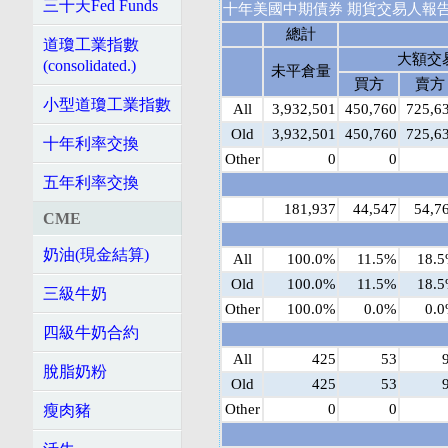
三十天Fed Funds
十年美國中期債券 期貨交易人報告 - 2
總計
道瓊工業指數
大額交
(consolidated.)
未平倉量
買方
賣方
小型道瓊工業指數
All
3,932,501
450,760
725,6
Old
3,932,501
450,760
725,6
十年利率交換
Other
0
0
五年利率交換
181,937
44,547
54,7
CME
奶油(現金結算)
All
100.0%
11.5%
18.
Old
100.0%
11.5%
18.
三級牛奶
Other
100.0%
0.0%
0.
四級牛奶合約
All
425
53
脫脂奶粉
Old
425
53
Other
0
0
瘦肉豬