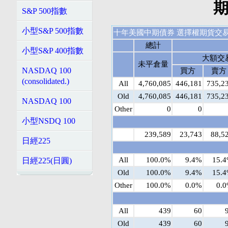
期
S&P 500指數
小型S&P 500指數
十年美國中期債券 選擇權期貨交易人報告 
總計
小型S&P 400指數
大額交
未平倉量
NASDAQ 100
買方
賣方
(consolidated.)
All
4,760,085
446,181
735,2
Old
4,760,085
446,181
735,2
NASDAQ 100
Other
0
0
小型NSDQ 100
239,589
23,743
88,5
日經225
All
100.0%
9.4%
15.
日經225(日圓)
Old
100.0%
9.4%
15.
Other
100.0%
0.0%
0.
All
439
60
Old
439
60