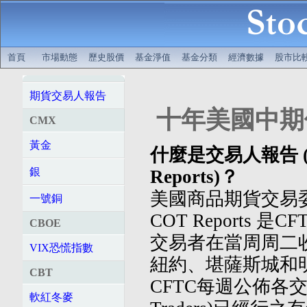
首頁
市場動態
歷史股價
基金淨值
基金分類
經濟數據
股市比
期貨交易人報告
十年美國中期債券
CMX
黃金
什麼是交易人報告 (Comm
銀
Reports)？
美國商品期貨交易委
一號銅
COT Reports
CBOE
交易者在當周周二
VIX恐慌指數
紐約、堪薩斯城和
CBT
CFTC每週公佈各交易
軟紅冬麥