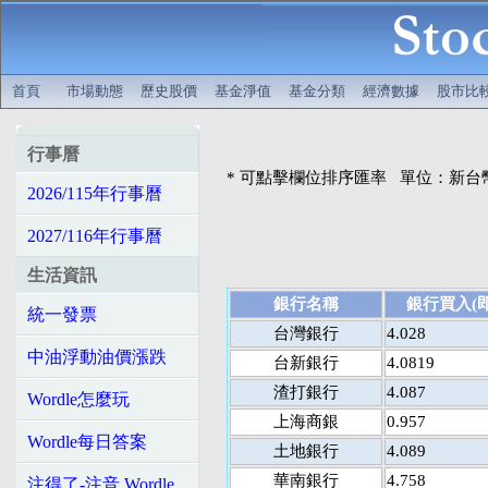
首頁
市場動態
歷史股價
基金淨值
基金分類
經濟數據
股市比
行事曆
* 可點擊欄位排序匯率 單位：新台
2026/115年行事曆
2027/116年行事曆
生活資訊
銀行名稱
銀行買入(即
統一發票
台灣銀行
4.028
中油浮動油價漲跌
台新銀行
4.0819
渣打銀行
4.087
Wordle怎麼玩
上海商銀
0.957
Wordle每日答案
土地銀行
4.089
華南銀行
4.758
注得了-注音 Wordle