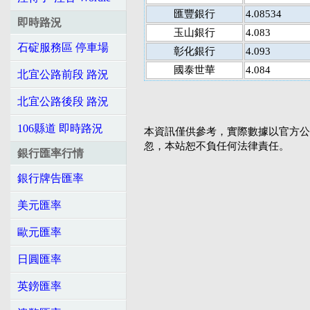
匯豐銀行
4.08534
即時路況
玉山銀行
4.083
石碇服務區 停車場
彰化銀行
4.093
國泰世華
4.084
北宜公路前段 路況
北宜公路後段 路況
106縣道 即時路況
本資訊僅供參考，實際數據以官方公
忽，本站恕不負任何法律責任。
銀行匯率行情
銀行牌告匯率
美元匯率
歐元匯率
日圓匯率
英鎊匯率