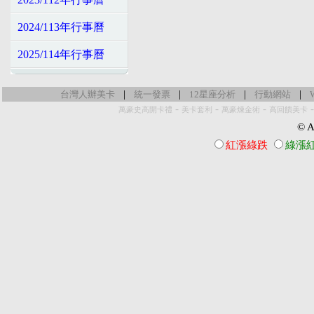
2024/113年行事曆
2025/114年行事曆
|
|
|
|
台灣人辦美卡
統一發票
12星座分析
行動網站
-
-
-
萬豪史高開卡禮
美卡套利
萬豪煉金術
高回饋美卡
© Al
紅漲綠跌
綠漲