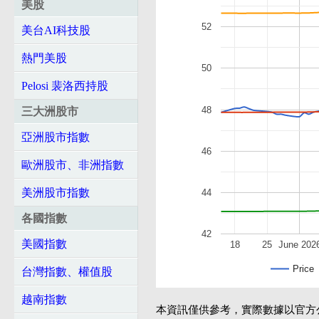
美股
52
美台AI科技股
熱門美股
50
Pelosi 裴洛西持股
48
三大洲股市
亞洲股市指數
46
歐洲股市、非洲指數
美洲股市指數
44
各國指數
42
美國指數
18
25
June 202
Price
台灣指數、權值股
越南指數
本資訊僅供參考，實際數據以官方