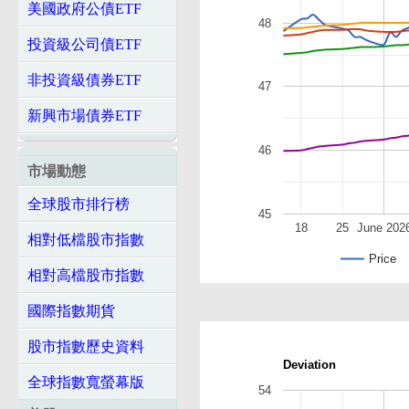
美國政府公債ETF
48
投資級公司債ETF
非投資級債券ETF
47
新興市場債券ETF
46
市場動態
全球股市排行榜
45
18
25
June 202
相對低檔股市指數
Price
相對高檔股市指數
國際指數期貨
股市指數歷史資料
Deviation
全球指數寬螢幕版
54