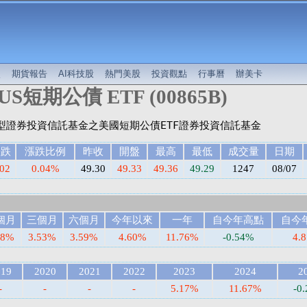
較
期貨報告
AI科技股
熱門美股
投資觀點
行事曆
辦美卡
S短期公債 ETF (00865B)
漲跌
漲跌比例
昨收
開盤
最高
最低
成交量
日期
.02
0.04%
49.30
49.33
49.36
49.29
1247
08/07
個月
三個月
六個月
今年以來
一年
自今年高點
自今
78%
3.53%
3.59%
4.60%
11.76%
-0.54%
4.
019
2020
2021
2022
2023
2024
2
-
-
-
-
5.17%
11.67%
-0