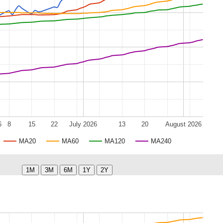
6
8
15
22
July 2026
13
20
August 2026
MA20
MA60
MA120
MA240