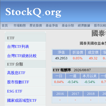
首頁
市場動態
歷史股價
基金淨值
基金分類
經濟數據
股市比
國泰U
ETF
台灣ETF列表
淨值
折溢價
成交價
台灣ETF績效比較
49.2953
0.05%
49.32
0
ETF 分類
ETF 報酬率
2026/08/07
高股息ETF
一日
一週
本月以來
一
股市指數ETF
0.04%
-0.54%
-0.54%
0.
ESG ETF
2016
2017
2018
2
-
-
-
國家或區域型ETF