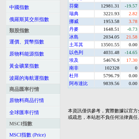
芬蘭
12981.31
-19.57
中國指數
瑞典
3221.93
2.82
俄羅斯莫交所指數
挪威
1953.58
3.78
丹麥
1648.51
-0.73
類股指數
冰島
2034.05
21.58
運價、貨幣指數
土耳其
13501.55
0.00
以色列
4031.48
-14.65
原物料能源指數
埃及
54676.9
17.30
黃金礦業指數
南非
102328
0
杜拜
5796.79
0.00
波羅的海航運指數
阿布達比
9839.56
0.00
商品匯率行情
原物料商品行情
本資訊僅供參考，實際數據以官方
全球匯率行情
或疏忽，本站恕不負任何法律責任
MSCI指數
MSCI指數 (Price)