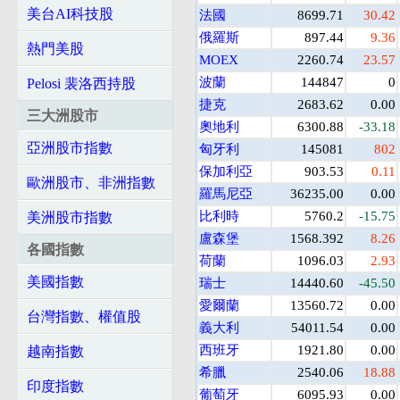
美台AI科技股
法國
8699.71
30.42
俄羅斯
897.44
9.36
熱門美股
MOEX
2260.74
23.57
波蘭
144847
0
Pelosi 裴洛西持股
捷克
2683.62
0.00
三大洲股市
奧地利
6300.88
-33.18
亞洲股市指數
匈牙利
145081
802
保加利亞
903.53
0.11
歐洲股市、非洲指數
羅馬尼亞
36235.00
0.00
比利時
5760.2
-15.75
美洲股市指數
盧森堡
1568.392
8.26
各國指數
荷蘭
1096.03
2.93
美國指數
瑞士
14440.60
-45.50
愛爾蘭
13560.72
0.00
台灣指數、權值股
義大利
54011.54
0.00
西班牙
1921.80
0.00
越南指數
希臘
2540.06
18.88
印度指數
葡萄牙
6095.93
0.00