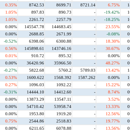
0.35%
8742.53
8699.71
8721.14
6.75%
1
1.05%
897.83
890.73
-
-19.42%
1
1.05%
2261.72
2257.79
-
-18.25%
1
0.00%
145547.78
144683.45
-
23.55%
0
0.00%
2688.85
2671.99
-
-0.08%
0
-0.52%
6398.06
6300.88
-
18.30%
0
0.56%
145898.61
143746.16
-
30.67%
0
0.01%
910.72
895.32
-
0.00%
0
0.00%
36420.96
35966.50
-
48.27%
0
-0.27%
5822.68
5760.2
5789.03
13.42%
1
0.53%
1600.622
1568.392
1587.262
0.00%
1
0.27%
1096.03
1092.22
-
15.22%
0
-0.31%
14444.10
14412.60
-
8.74%
0
0.00%
13873.29
13547.11
-
3.52%
0
0.00%
54710.42
53958.74
-
13.33%
0
0.00%
1953.80
1919.20
-
12.56%
0
0.75%
2544.86
2518.83
-
19.77%
0
0.00%
6211.65
6078.88
-
13.56%
0