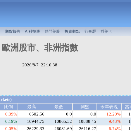
較
期貨報告
AI科技股
熱門美股
投資觀點
行事曆
辦美卡
歐洲股市、非洲指數
2026/8/7 22:10:38
kets)
比例
最高
最低
開盤
今年表現
當
0.39%
6502.56
0.0
0.0
12.20%
1
-0.19%
10944.75
10865.32
10888.45
9.43%
1
0.05%
26229.33
26081.69
26116.27
6.74%
1