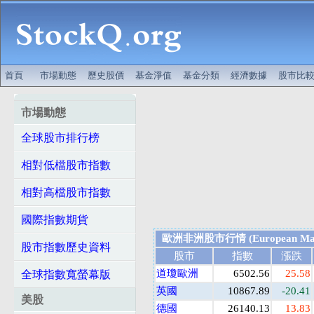
首頁
市場動態
歷史股價
基金淨值
基金分類
經濟數據
股市比
市場動態
全球股市排行榜
相對低檔股市指數
相對高檔股市指數
國際指數期貨
歐洲非洲股市行情 (European Mar
股市指數歷史資料
股市
指數
漲跌
道瓊歐洲
6502.56
25.58
全球指數寬螢幕版
英國
10867.89
-20.41
美股
德國
26140.13
13.83