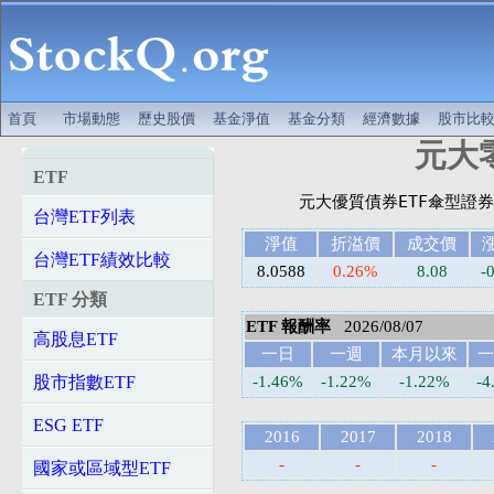
首頁
市場動態
歷史股價
基金淨值
基金分類
經濟數據
股市比
元大零
ETF
台灣ETF列表
淨值
折溢價
成交價
台灣ETF績效比較
8.0588
0.26%
8.08
-
ETF 分類
ETF 報酬率
2026/08/07
高股息ETF
一日
一週
本月以來
一
股市指數ETF
-1.46%
-1.22%
-1.22%
-4
ESG ETF
2016
2017
2018
-
-
-
國家或區域型ETF