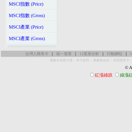
MSCI指數 (Price)
MSCI指數 (Gross)
MSCI產業 (Price)
MSCI產業 (Gross)
|
|
|
|
台灣人辦美卡
統一發票
12星座分析
行動網站
-
-
-
萬豪史高開卡禮
美卡套利
萬豪煉金術
高回饋美卡
© Al
紅漲綠跌
綠漲