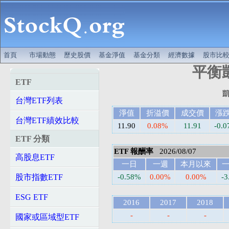
首頁
市場動態
歷史股價
基金淨值
基金分類
經濟數據
股市比
平衡凱
ETF
台灣ETF列表
淨值
折溢價
成交價
漲
台灣ETF績效比較
11.90
0.08%
11.91
-0.0
ETF 分類
ETF 報酬率
2026/08/07
高股息ETF
一日
一週
本月以來
股市指數ETF
-0.58%
0.00%
0.00%
-
ESG ETF
2016
2017
2018
-
-
-
國家或區域型ETF