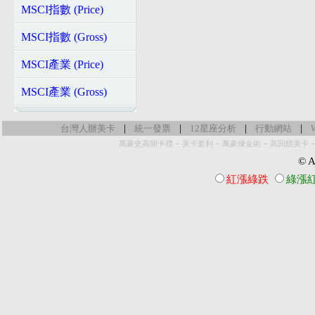
MSCI指數 (Price)
MSCI指數 (Gross)
MSCI產業 (Price)
MSCI產業 (Gross)
|
|
|
|
台灣人辦美卡
統一發票
12星座分析
行動網站
-
-
-
萬豪史高開卡禮
美卡套利
萬豪煉金術
高回饋美卡
© Al
紅漲綠跌
綠漲