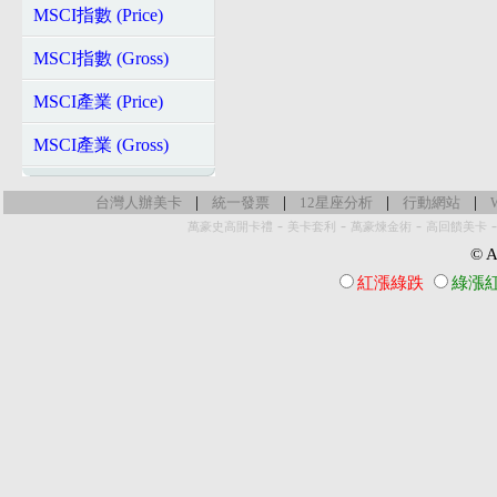
MSCI指數 (Price)
MSCI指數 (Gross)
MSCI產業 (Price)
MSCI產業 (Gross)
|
|
|
|
台灣人辦美卡
統一發票
12星座分析
行動網站
-
-
-
萬豪史高開卡禮
美卡套利
萬豪煉金術
高回饋美卡
© Al
紅漲綠跌
綠漲