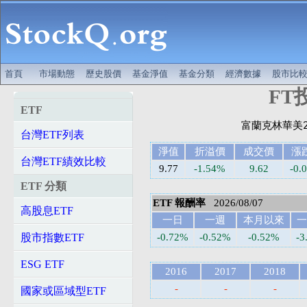
首頁
市場動態
歷史股價
基金淨值
基金分類
經濟數據
股市比
FT投
ETF
台灣ETF列表
淨值
折溢價
成交價
漲
台灣ETF績效比較
9.77
-1.54%
9.62
-0.
ETF 分類
ETF 報酬率
2026/08/07
高股息ETF
一日
一週
本月以來
一
股市指數ETF
-0.72%
-0.52%
-0.52%
-3
ESG ETF
2016
2017
2018
-
-
-
國家或區域型ETF