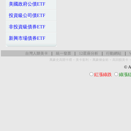
美國政府公債ETF
投資級公司債ETF
非投資級債券ETF
新興市場債券ETF
|
|
|
|
台灣人辦美卡
統一發票
12星座分析
行動網站
-
-
-
萬豪史高開卡禮
美卡套利
萬豪煉金術
高回饋美卡
© Al
紅漲綠跌
綠漲