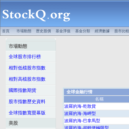
首頁
市場動態
歷史股價
基金淨值
基金分類
經濟數據
股市比
市場動態
全球股市排行榜
相對低檔股市指數
相對高檔股市指數
國際指數期貨
全球金融行情
名稱
股市指數歷史資料
波羅的海-乾散貨
全球指數寬螢幕版
波羅的海-海岬型
波羅的海-巴拿馬型
美股
波羅的海-超輕便極限型