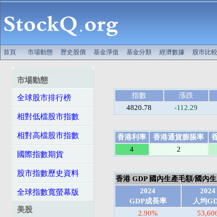
首頁
市場動態
歷史股價
基金淨值
基金分類
經濟數據
股市比
市場動態
指數
漲跌
全球股市排行榜
4820.78
-112.29
相對低檔股市指數
相對高檔股市指數
香港利率
香港通貨膨脹率
4
2
國際指數期貨
股市指數歷史資料
香港 GDP 國內生產毛額/國內生產總
2024
2024
全球指數寬螢幕版
GDP成長率
人均GD
美股
2.90%
53,60