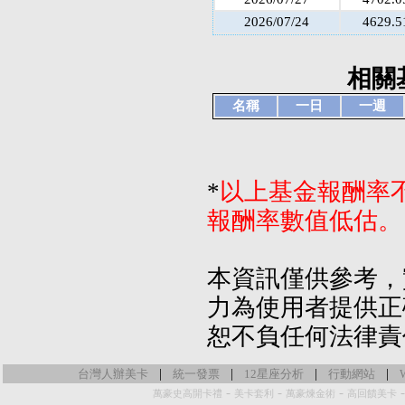
2026/07/24
4629.5
相關
名稱
一日
一週
*
以上基金報酬率
報酬率數值低估。
本資訊僅供參考，
力為使用者提供正
恕不負任何法律責
|
|
|
|
台灣人辦美卡
統一發票
12星座分析
行動網站
-
-
-
萬豪史高開卡禮
美卡套利
萬豪煉金術
高回饋美卡