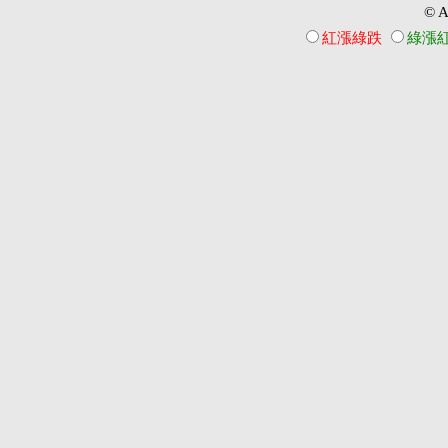
© Al
紅漲綠跌
綠漲