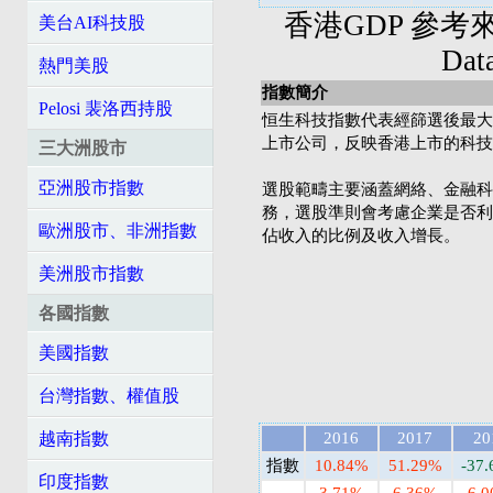
香港GDP 參考來源: 
美台AI科技股
Da
熱門美股
指數簡介
Pelosi 裴洛西持股
恒生科技指數代表經篩選後最大
上市公司，反映香港上市的科技
三大洲股市
亞洲股市指數
選股範疇主要涵蓋網絡、金融科
務，選股準則會考慮企業是否利
歐洲股市、非洲指數
佔收入的比例及收入增長。
美洲股市指數
各國指數
美國指數
台灣指數、權值股
越南指數
2016
2017
20
指數
10.84%
51.29%
-37
印度指數