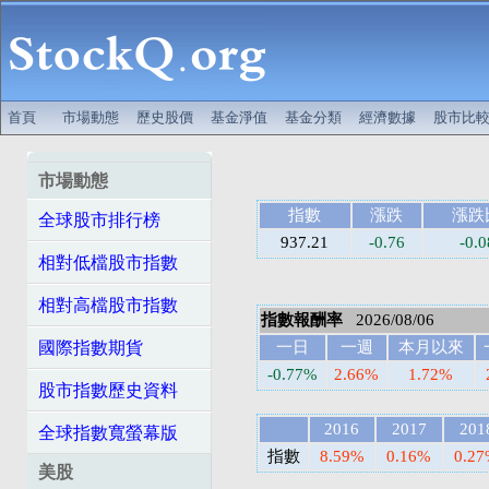
首頁
市場動態
歷史股價
基金淨值
基金分類
經濟數據
股市比
市場動態
指數
漲跌
漲跌
全球股市排行榜
937.21
-0.76
-0.
相對低檔股市指數
相對高檔股市指數
指數報酬率
2026/08/06
國際指數期貨
一日
一週
本月以來
-0.77%
2.66%
1.72%
股市指數歷史資料
2016
2017
201
全球指數寬螢幕版
指數
8.59%
0.16%
0.2
美股