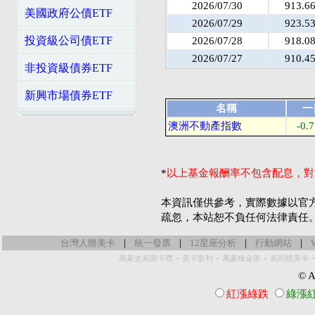
2026/07/30
913.6
美國政府公債ETF
2026/07/29
923.5
投資級公司債ETF
2026/07/28
918.0
2026/07/27
910.4
非投資級債券ETF
新興市場債券ETF
名稱
一
澳洲不動產指數
-0.
*
以上基金報酬率不包含配息，對
本資訊僅供參考，實際數據以官
疏忽，本站恕不負任何法律責任
|
|
|
|
台灣人辦美卡
統一發票
12星座分析
行動網站
-
-
-
萬豪史高開卡禮
美卡套利
萬豪煉金術
高回饋美卡
© Al
紅漲綠跌
綠漲