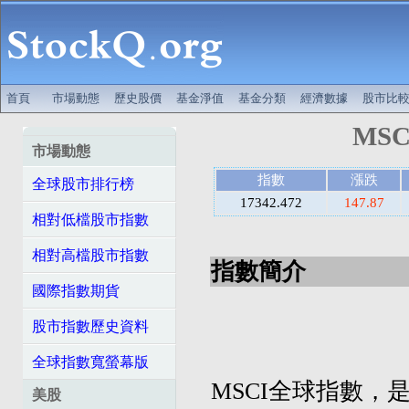
首頁
市場動態
歷史股價
基金淨值
基金分類
經濟數據
股市比
MSC
市場動態
指數
漲跌
全球股市排行榜
17342.472
147.87
相對低檔股市指數
相對高檔股市指數
指數簡介
國際指數期貨
股市指數歷史資料
全球指數寬螢幕版
MSCI全球指數，是摩
美股