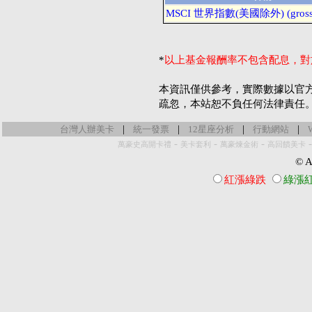
MSCI 世界指數(美國除外) (gross
*
以上基金報酬率不包含配息，對
本資訊僅供參考，實際數據以官
疏忽，本站恕不負任何法律責任
|
|
|
|
台灣人辦美卡
統一發票
12星座分析
行動網站
-
-
-
萬豪史高開卡禮
美卡套利
萬豪煉金術
高回饋美卡
© Al
紅漲綠跌
綠漲