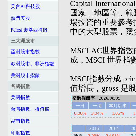
Capital Inte
美台AI科技股
國家，地區等，範
熱門美股
場投資的重要參考
中的大型股票，隱
Pelosi 裴洛西持股
三大洲股市
MSCI AC世界
亞洲股市指數
成，MSCI 世界
歐洲股市、非洲指數
美洲股市指數
MSCI指數分成 pri
值增長，gross 
各國指數
美國指數
指數報酬率
2026/08/05
一日
一週
本月以來
台灣指數、權值股
0.00%
3.04%
1.05%
1
越南指數
2016
2017
20
印度指數