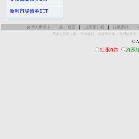
新興市場債券ETF
|
|
|
|
台灣人辦美卡
統一發票
12星座分析
行動網站
-
-
-
萬豪史高開卡禮
美卡套利
萬豪煉金術
高回饋美卡
© Al
紅漲綠跌
綠漲