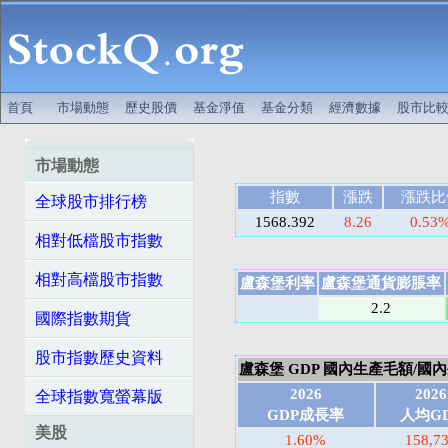
首頁
市場動態
歷史股價
基金淨值
基金分類
經濟數據
股市比
市場動態
指數
漲跌
漲跌比
全球股市排行榜
1568.392
8.26
0.53
相對低檔股市指數
相對高檔股市指數
盧森堡利率
盧森堡通貨膨脹率
2.2
國際指數期貨
股市指數歷史資料
盧森堡 GDP 國內生產毛額/國內生產
2026
2026
全球指數寬螢幕版
GDP成長率
人均G
美股
1.60%
158,7