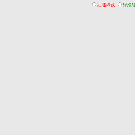
紅漲綠跌
綠漲