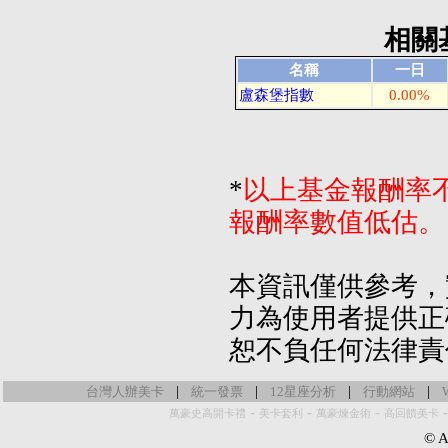
相關
名稱
一日
盧森堡指數
0.00%
*
以上基金報酬率
報酬率數值低估。
本資訊僅供參考，
力為使用者提供正
恕不負任何法律責
|
|
|
|
台灣人辦美卡
統一發票
12星座分析
行動網站
-
-
-
萬豪史高開卡禮
美卡套利
萬豪煉金術
高回饋美卡
© Al