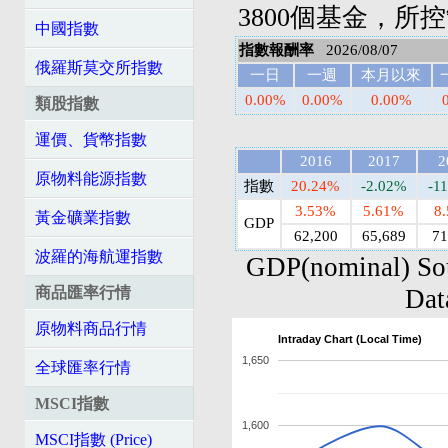
3800個基金，所
中國指數
指數報酬率
2026/08/07
俄羅斯莫交所指數
一日
一週
本月以來
0.00%
0.00%
0.00%
類股指數
運價、貨幣指數
2016
2017
2
原物料能源指數
指數
20.24%
-2.02%
-1
3.53%
5.61%
8
黃金礦業指數
GDP
62,200
65,689
71
波羅的海航運指數
GDP(nominal) So
商品匯率行情
Dat
原物料商品行情
Intraday Chart (Local Time)
1,650
全球匯率行情
MSCI指數
1,600
MSCI指數 (Price)