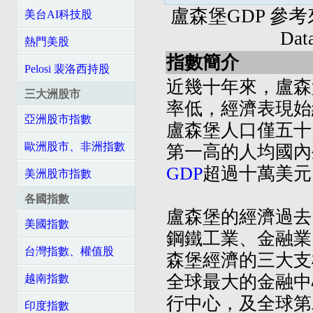
盧森堡GDP 參考來源: 
美台AI科技股
Da
熱門美股
指數簡介
Pelosi 裴洛西持股
近幾十年來，盧森
三大洲股市
率低，經濟表現始
亞洲股市指數
盧森堡人口僅五十
歐洲股市、非洲指數
第一高的人均國內
GDP
超過十萬美元
美洲股市指數
各國指數
盧森堡的經濟過去
美國指數
鋼鐵工業、金融業
台灣指數、權值股
森堡經濟的三大支
全球最大的金融中
越南指數
行中心，及全球第
印度指數