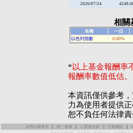
2026/07/24
4248.6
相關
名稱
一日
以色列指數
0.00%
*
以上基金報酬率
報酬率數值低估。
本資訊僅供參考，
力為使用者提供正
恕不負任何法律責
|
|
|
|
台灣人辦美卡
統一發票
12星座分析
行動網站
-
-
-