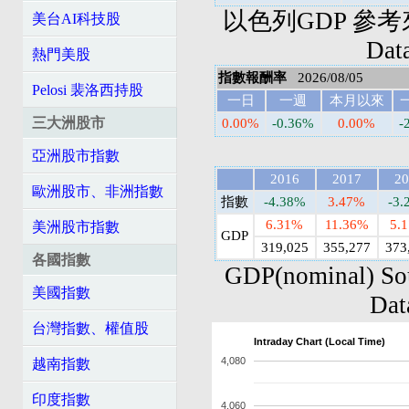
以色列GDP 參考來源: 
美台AI科技股
Da
熱門美股
指數報酬率
2026/08/05
Pelosi 裴洛西持股
一日
一週
本月以來
三大洲股市
0.00%
-0.36%
0.00%
-
亞洲股市指數
2016
2017
20
歐洲股市、非洲指數
指數
-4.38%
3.47%
-3.
6.31%
11.36%
5.
美洲股市指數
GDP
319,025
355,277
373
各國指數
GDP(nominal) So
美國指數
Dat
台灣指數、權值股
Intraday Chart (Local Time)
4,080
越南指數
印度指數
4,060