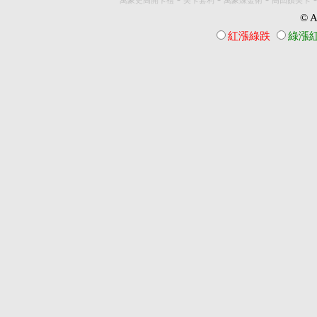
萬豪史高開卡禮
美卡套利
萬豪煉金術
高回饋美卡
© Al
紅漲綠跌
綠漲