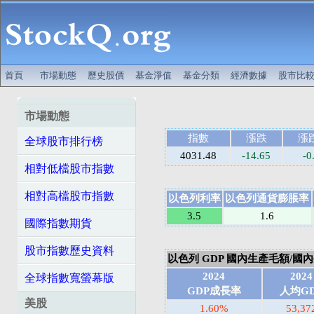
首頁
市場動態
歷史股價
基金淨值
基金分類
經濟數據
股市比
市場動態
指數
漲跌
漲
全球股市排行榜
4031.48
-14.65
-0
相對低檔股市指數
相對高檔股市指數
以色列利率
以色列通貨膨脹率
3.5
1.6
國際指數期貨
股市指數歷史資料
以色列 GDP 國內生產毛額/國內生產
2024
2024
全球指數寬螢幕版
GDP成長率
人均G
美股
1.60%
53,37