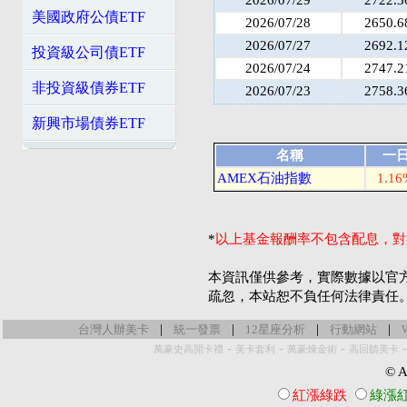
美國政府公債ETF
2026/07/28
2650.6
2026/07/27
2692.1
投資級公司債ETF
2026/07/24
2747.2
非投資級債券ETF
2026/07/23
2758.3
新興市場債券ETF
名稱
一
AMEX石油指數
1.16
*
以上基金報酬率不包含配息，對
本資訊僅供參考，實際數據以官
疏忽，本站恕不負任何法律責任
|
|
|
|
台灣人辦美卡
統一發票
12星座分析
行動網站
-
-
-
萬豪史高開卡禮
美卡套利
萬豪煉金術
高回饋美卡
© Al
紅漲綠跌
綠漲