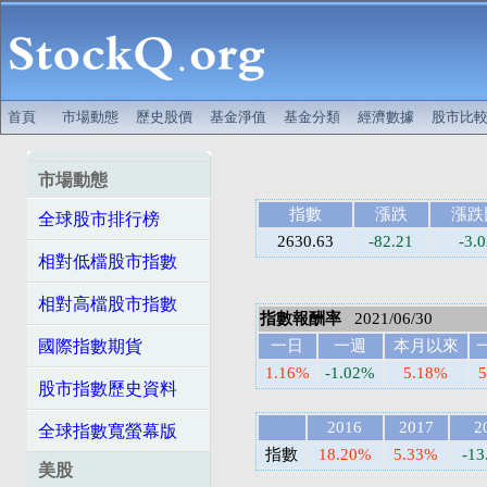
首頁
市場動態
歷史股價
基金淨值
基金分類
經濟數據
股市比
市場動態
指數
漲跌
漲跌
全球股市排行榜
2630.63
-82.21
-3.
相對低檔股市指數
相對高檔股市指數
指數報酬率
2021/06/30
國際指數期貨
一日
一週
本月以來
1.16%
-1.02%
5.18%
股市指數歷史資料
2016
2017
2
全球指數寬螢幕版
指數
18.20%
5.33%
-13
美股