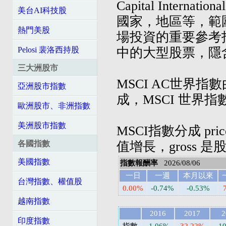
Capital Inte
美台AI科技股
國家，地區等，範
熱門美股
場投資的重要參考
中的大型股票，隱
Pelosi 裴洛西持股
三大洲股市
MSCI AC世界
亞洲股市指數
成，MSCI 世界
歐洲股市、非洲指數
美洲股市指數
MSCI指數分成 pri
值增長，gross 
各國指數
美國指數
指數報酬率
2026/08/06
一日
一週
本月以來
台灣指數、權值股
0.00%
-0.74%
-0.53%
越南指數
2016
2017
2
印度指數