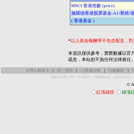
MSCI 香港指數 (price)
施羅德香港股票基金-A1/累積/
( 香港基金 )
*
以上基金報酬率不包含配息，對
本資訊僅供參考，實際數據以官
疏忽，本站恕不負任何法律責任
|
|
|
|
台灣人辦美卡
統一發票
12星座分析
行動網站
-
-
-
萬豪史高開卡禮
美卡套利
萬豪煉金術
高回饋美卡
© Al
紅漲綠跌
綠漲