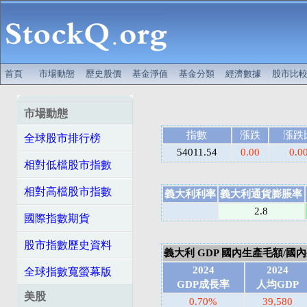
首頁
市場動態
歷史股價
基金淨值
基金分類
經濟數據
股市比
市場動態
指數
漲跌
漲跌
全球股市排行榜
54011.54
0.00
0.0
相對低檔股市指數
相對高檔股市指數
義大利利率
義大利通貨膨脹率
2.8
國際指數期貨
股市指數歷史資料
義大利 GDP 國內生產毛額/國內生產
2024
2024
全球指數寬螢幕版
GDP成長率
人均GDP
美股
0.70%
39,580