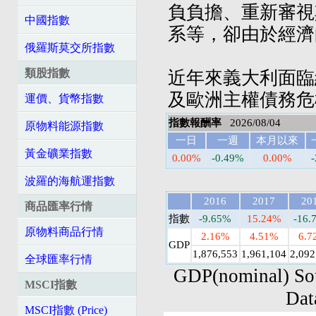
負負擔、重新審視
中國指數
系等，卻由於經濟
俄羅斯莫交所指數
類股指數
近年來義大利面臨
及歐洲主權債務危
運價、貨幣指數
指數報酬率
2026/08/04
原物料能源指數
一日
一週
本月以來
黃金礦業指數
0.00%
-0.49%
0.00%
波羅的海航運指數
2016
2017
20
商品匯率行情
指數
-9.65%
15.24%
-16.
原物料商品行情
2.16%
4.51%
6.7
GDP
1,876,553
1,961,104
2,092
全球匯率行情
GDP(nominal) So
MSCI指數
Dat
MSCI指數 (Price)