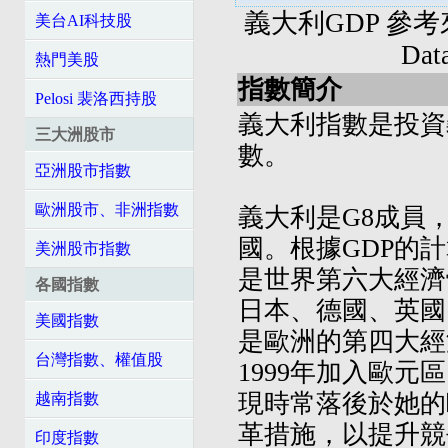
義大利GDP 參考來源: 
美台AI科技股
Da
熱門美股
指數簡介
Pelosi 裴洛西持股
義大利指數是投資
三大洲股市
數。
亞洲股市指數
歐洲股市、非洲指數
義大利是G8成員，
國。根據GDP的計
美洲股市指數
是世界第六大經濟
各國指數
日本、德國、英國
美國指數
是歐洲的第四大經
台灣指數、權值股
1999年加入歐元
現時常落後於她的
越南指數
革措施，以提升競
印度指數