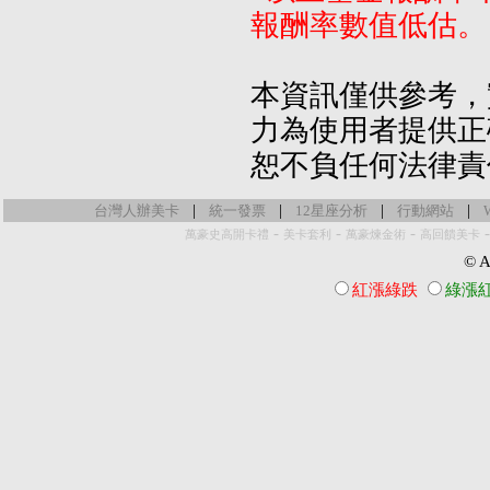
報酬率數值低估。
本資訊僅供參考，
力為使用者提供正
恕不負任何法律責
|
|
|
|
台灣人辦美卡
統一發票
12星座分析
行動網站
-
-
-
萬豪史高開卡禮
美卡套利
萬豪煉金術
高回饋美卡
© Al
紅漲綠跌
綠漲