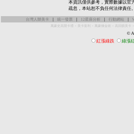
本資訊僅供參考，實際數據以官
疏忽，本站恕不負任何法律責任
|
|
|
|
台灣人辦美卡
統一發票
12星座分析
行動網站
-
-
-
萬豪史高開卡禮
美卡套利
萬豪煉金術
高回饋美卡
© Al
紅漲綠跌
綠漲