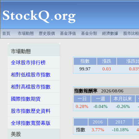
首頁
市場動態
歷史股價
基金淨值
基金分類
經濟數據
股市比
市場動態
指數
漲跌
漲跌
全球股市排行榜
99.97
0.03
0.0
相對低檔股市指數
相對高檔股市指數
指數報酬率
2026/08/06
國際指數期貨
一日
一週
本月以來
0.28%
-0.04%
-0.26%
股市指數歷史資料
2016
2017
全球指數寬螢幕版
指數
3.77%
-10.18%
4
美股