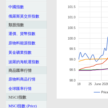
中國指數
101.5
俄羅斯莫交所指數
101.0
類股指數
100.5
運價、貨幣指數
100.0
原物料能源指數
99.5
黃金礦業指數
99.0
波羅的海航運指數
98.5
商品匯率行情
原物料商品行情
98.0
18
25
June 202
全球匯率行情
Pric
MSCI指數
MSCI指數 (Price)