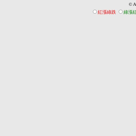
© Al
紅漲綠跌
綠漲