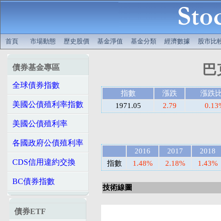
首頁
市場動態
歷史股價
基金淨值
基金分類
經濟數據
股市比
巴
債券基金專區
全球債券指數
指數
漲跌
漲跌
美國公債殖利率指數
1971.05
2.79
0.13
美國公債殖利率
各國政府公債殖利率
2016
2017
2018
CDS信用違約交換
指數
1.48%
2.18%
1.43%
BC債券指數
技術線圖
債券ETF