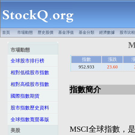
首頁
市場動態
歷史股價
基金淨值
基金分類
經濟數據
股市比
M
市場動態
指數
漲跌
全球股市排行榜
952.933
23.60
相對低檔股市指數
相對高檔股市指數
指數簡介
國際指數期貨
股市指數歷史資料
全球指數寬螢幕版
MSCI全球指數，是摩
美股