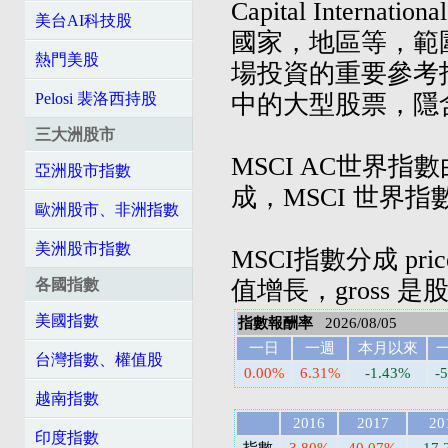
Capital Inte
美台AI科技股
國家，地區等，範
熱門美股
場投資的重要參考
中的大型股票，隱
Pelosi 裴洛西持股
三大洲股市
MSCI AC世界
亞洲股市指數
成，MSCI 世界
歐洲股市、非洲指數
美洲股市指數
MSCI指數分成 pri
值增長，gross 
各國指數
美國指數
指數報酬率
2026/08/05
一日
一週
本月以來
台灣指數、權值股
0.00%
6.31%
-1.43%
-
越南指數
2016
2017
20
印度指數