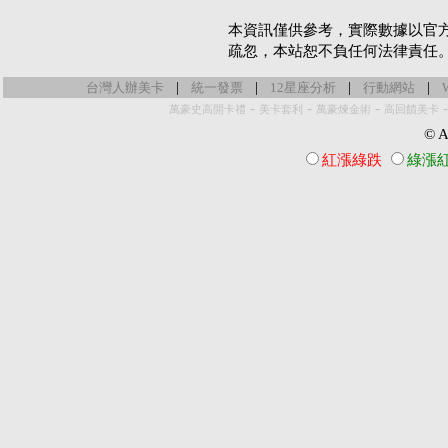
本資訊僅供參考，實際數據以官
疏忽，本站恕不負任何法律責任
|
|
|
|
台灣人辦美卡
統一發票
12星座分析
行動網站
-
-
-
萬豪史高開卡禮
美卡套利
萬豪煉金術
高回饋美卡
© Al
紅漲綠跌
綠漲