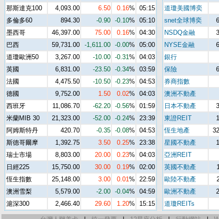
那斯達克100
4,093.00
6.50
0.16
%
05:15
道瓊美國博奕
多倫多60
894.30
-0.90
-0.10
%
05:10
snet全球博奕
墨西哥
46,397.00
75.00
0.16
%
04:30
NSDQ金融
巴西
59,731.00
-1,611.00
-0.00
%
05:00
NYSE金融
道瓊歐洲50
3,267.00
-10.00
-0.31
%
04:03
銀行
英國
6,831.00
-23.50
-0.34
%
03:59
保險
法國
4,475.50
-10.50
-0.23
%
04:53
券商指數
德國
9,752.00
1.50
0.02
%
04:03
澳洲不動產
西班牙
11,086.70
-62.20
-0.56
%
01:59
日本不動產
米蘭MIB 30
21,323.00
-52.00
-0.24
%
23:39
東證REIT
阿姆斯特丹
420.70
-0.35
-0.08
%
04:53
恆生地產
32
斯德哥爾摩
1,392.75
3.50
0.25
%
23:38
星國不動產
瑞士市場
8,803.00
20.00
0.23
%
04:03
亞洲REIT
日經225
15,750.00
30.00
0.19
%
02:00
英國不動產
恆生指數
25,148.00
3.00
0.01
%
22:59
歐陸不動產
澳洲雪梨
5,579.00
-2.00
-0.04
%
04:59
歐洲不動產
滬深300
2,466.40
29.60
1.20
%
15:15
道瓊REITs