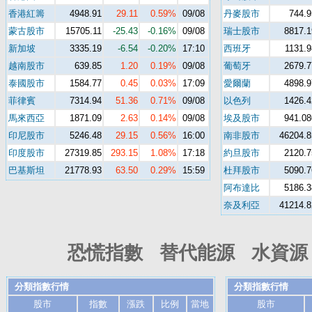
香港紅籌
4948.91
29.11
0.59%
09/08
丹麥股市
744.9
蒙古股市
15705.11
-25.43
-0.16%
09/08
瑞士股市
8817.1
新加坡
3335.19
-6.54
-0.20%
17:10
西班牙
1131.9
越南股市
639.85
1.20
0.19%
09/08
葡萄牙
2679.7
泰國股市
1584.77
0.45
0.03%
17:09
愛爾蘭
4898.9
菲律賓
7314.94
51.36
0.71%
09/08
以色列
1426.4
馬來西亞
1871.09
2.63
0.14%
09/08
埃及股市
941.08
印尼股市
5246.48
29.15
0.56%
16:00
南非股市
46204.8
印度股市
27319.85
293.15
1.08%
17:18
約旦股市
2120.7
巴基斯坦
21778.93
63.50
0.29%
15:59
杜拜股市
5090.7
阿布達比
5186.3
奈及利亞
41214.8
恐慌指數 替代能源 水資源 
分類指數行情
分類指數行情
股市
指數
漲跌
比例
當地
股市