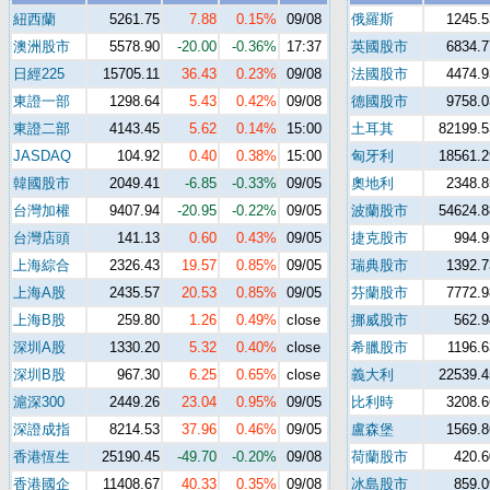
紐西蘭
5261.75
7.88
0.15%
09/08
俄羅斯
1245.5
澳洲股市
5578.90
-20.00
-0.36%
17:37
英國股市
6834.7
日經225
15705.11
36.43
0.23%
09/08
法國股市
4474.9
東證一部
1298.64
5.43
0.42%
09/08
德國股市
9758.0
東證二部
4143.45
5.62
0.14%
15:00
土耳其
82199.5
JASDAQ
104.92
0.40
0.38%
15:00
匈牙利
18561.2
韓國股市
2049.41
-6.85
-0.33%
09/05
奧地利
2348.8
台灣加權
9407.94
-20.95
-0.22%
09/05
波蘭股市
54624.8
台灣店頭
141.13
0.60
0.43%
09/05
捷克股市
994.9
上海綜合
2326.43
19.57
0.85%
09/05
瑞典股市
1392.7
上海A股
2435.57
20.53
0.85%
09/05
芬蘭股市
7772.9
上海B股
259.80
1.26
0.49%
close
挪威股市
562.9
深圳A股
1330.20
5.32
0.40%
close
希臘股市
1196.6
深圳B股
967.30
6.25
0.65%
close
義大利
22539.4
滬深300
2449.26
23.04
0.95%
09/05
比利時
3208.6
深證成指
8214.53
37.96
0.46%
09/05
盧森堡
1569.8
香港恆生
25190.45
-49.70
-0.20%
09/08
荷蘭股市
420.6
香港國企
11408.67
40.33
0.35%
09/08
冰島股市
859.0