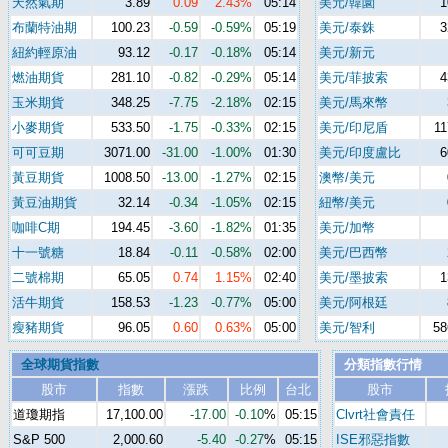
天然氣期
3.89
0.09
2.43%
05:14
美元/韓圜
1
布蘭特油期
100.23
-0.59
-0.59%
05:19
美元/泰銖
3
紐約輕原油
93.12
-0.17
-0.18%
05:14
美元/新元
燃油期貨
281.10
-0.82
-0.29%
05:14
美元/菲披索
4
玉米期貨
348.25
-7.75
-2.18%
02:15
美元/馬來幣
小麥期貨
533.50
-1.75
-0.33%
02:15
美元/印尼盾
11
可可豆期
3071.00
-31.00
-1.00%
01:30
美元/印度盧比
6
黃豆期貨
1008.50
-13.00
-1.27%
02:15
澳幣/美元
黃豆油期貨
32.14
-0.34
-1.05%
02:15
紐幣/美元
咖啡C期
194.45
-3.60
-1.82%
01:35
美元/加幣
十一號糖
18.84
-0.11
-0.58%
02:00
美元/巴西幣
二號棉期
65.05
0.74
1.15%
02:40
美元/墨披索
1
活牛期貨
158.53
-1.23
-0.77%
05:00
美元/阿根廷
瘦豬期貨
96.05
0.60
0.63%
05:00
美元/智利
58
全球期貨指數
分類指數行情
股市
指數
漲跌
比例
台北
股市
道瓊期指
17,100.00
-17.00
-0.10
%
05:15
Clvrt社會責任
S&P 500
2,000.60
-5.40
-0.27
%
05:15
ISE邪惡指數