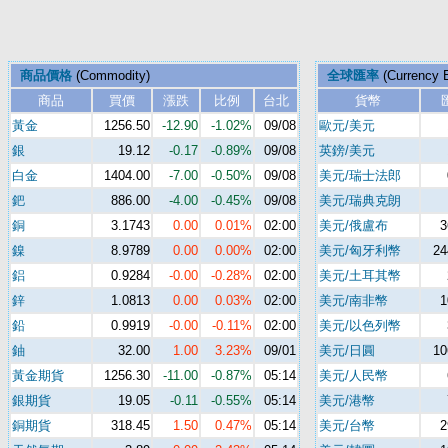
商品價格
(Commodity)
全球匯率
(Currency 
商品
買價
漲跌
比例
台北
貨幣
黃金
1256.50
-12.90
-1.02%
09/08
歐元/美元
銀
19.12
-0.17
-0.89%
09/08
英鎊/美元
白金
1404.00
-7.00
-0.50%
09/08
美元/瑞士法郎
鈀
886.00
-4.00
-0.45%
09/08
美元/瑞典克朗
銅
3.1743
0.00
0.01%
02:00
美元/俄盧布
3
鎳
8.9789
0.00
0.00%
02:00
美元/匈牙利幣
24
鋁
0.9284
-0.00
-0.28%
02:00
美元/土耳其幣
鋅
1.0813
0.00
0.03%
02:00
美元/南非幣
1
鉛
0.9919
-0.00
-0.11%
02:00
美元/以色列幣
鈾
32.00
1.00
3.23%
09/01
美元/日圓
10
黃金期貨
1256.30
-11.00
-0.87%
05:14
美元/人民幣
銀期貨
19.05
-0.11
-0.55%
05:14
美元/港幣
銅期貨
318.45
1.50
0.47%
05:14
美元/台幣
2