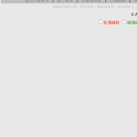
台灣人辦美卡
|
統一發票
|
12星座分析
|
行動網站
|
W
-
-
-
萬豪史高開卡禮
美卡套利
萬豪煉金術
高回饋美卡
© A
紅漲綠跌
綠漲