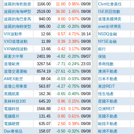
波羅的海乾散貨
1166.00
11.00
0.95%
09/08
Clvrt社會責任
波羅的海海岬型
2519.00
36.00
1.45%
09/08
ISE邪惡指數
波羅的海巴拿馬
940.00
9.00
0.97%
09/08
道瓊美國博奕
波羅的海輕便型
995.00
-2.00
-0.20%
09/08
snet全球博奕
VIX波動率
12.66
0.57
4.71%
16:14
NSDQ金融
VXD道瓊波動
11.89
0.39
3.39%
09/08
NYSE金融
VXN納指波動
13.66
0.42
3.17%
09/08
銀行
羅素大中華
2401.99
-4.82
-0.20%
09/07
保險
道瓊歐洲
3267.54
-7.71
-0.24%
23:03
券商指數
道瓊交通運輸
8574.19
-27.61
-0.32%
09/08
澳洲不動產
AMEX航空
88.04
-0.03
-0.03%
09/08
日本不動產
道瓊公用事業
563.87
-4.27
-0.75%
09/08
東證REIT
美國紙業
162.36
-0.65
-0.40%
09/08
恆生地產
美林科技100
645.20
0.96
0.15%
09/08
星國不動產
電腦科技
1566.88
2.63
0.17%
09/08
亞洲REIT
電腦碟片
131.45
0.80
0.61%
09/08
英國不動產
電腦硬體
635.07
2.50
0.39%
09/08
歐陸不動產
Dax奢侈品
158.07
-0.50
-0.32%
09/08
歐洲不動產