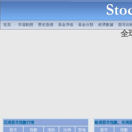
首頁
市場動態
歷史股價
基金淨值
基金分類
經濟數據
股市比
全
亞洲股市指數行情
歐洲股市指數
、
非洲
股市
指數
漲跌
比例
當地
股市
指數