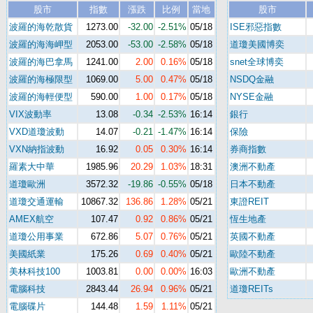
股市
指數
漲跌
比例
當地
股市
波羅的海乾散貨
1273.00
-32.00
-2.51%
05/18
ISE邪惡指數
波羅的海海岬型
2053.00
-53.00
-2.58%
05/18
道瓊美國博奕
波羅的海巴拿馬
1241.00
2.00
0.16%
05/18
snet全球博奕
波羅的海極限型
1069.00
5.00
0.47%
05/18
NSDQ金融
波羅的海輕便型
590.00
1.00
0.17%
05/18
NYSE金融
VIX波動率
13.08
-0.34
-2.53%
16:14
銀行
VXD道瓊波動
14.07
-0.21
-1.47%
16:14
保險
VXN納指波動
16.92
0.05
0.30%
16:14
券商指數
羅素大中華
1985.96
20.29
1.03%
18:31
澳洲不動產
道瓊歐洲
3572.32
-19.86
-0.55%
05/18
日本不動產
道瓊交通運輸
10867.32
136.86
1.28%
05/21
東證REIT
AMEX航空
107.47
0.92
0.86%
05/21
恆生地產
道瓊公用事業
672.86
5.07
0.76%
05/21
英國不動產
美國紙業
175.26
0.69
0.40%
05/21
歐陸不動產
美林科技100
1003.81
0.00
0.00%
16:03
歐洲不動產
電腦科技
2843.44
26.94
0.96%
05/21
道瓊REITs
電腦碟片
144.48
1.59
1.11%
05/21