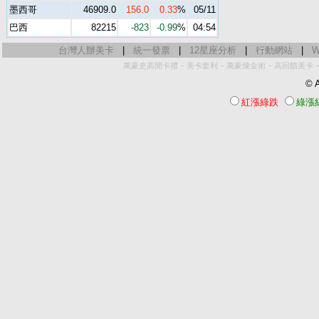
墨西哥
46909.0
156.0
0.33
%
05/11
巴西
82215
-823
-0.99
%
04:54
台灣人辦美卡
|
統一發票
|
12星座分析
|
行動網站
|
W
-
-
-
萬豪史高開卡禮
美卡套利
萬豪煉金術
高回饋美卡
© A
紅漲綠跌
綠漲