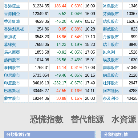
香港恆生
31234.35
186.44
0.60%
16:09
冰島股市
1346
香港國企
12349.61
-5.52
-0.04%
16:09
芬蘭股市
10367
香港紅籌
4629.35
-46.20
-0.99%
05/17
瑞典股市
1626.
香港創業板
254.86
0.95
0.38%
16:28
挪威股市
823
新加坡
3548.23
18.96
0.54%
17:10
丹麥股市
999
菲律賓
7658.05
-14.23
-0.19%
15:20
瑞士股市
8940
馬來西亞
1853.58
-0.92
-0.05%
17:05
以色列
1528
越南股市
1014.98
-25.56
-2.46%
15:01
埃及股市
1630
泰國股市
1768.31
14.14
0.81%
17:08
南非股市
51348
印尼股市
5733.854
-49.46
-0.86%
16:15
約旦股市
2128
印度股市
34616.13
-232.17
-0.67%
17:49
杜拜股市
2947
巴基斯坦
30445.27
47.55
0.16%
14:11
阿布達比
4288
蒙古股市
19244.06
30.89
0.16%
20:00
奈及利亞
40425
恐慌指數 替代能源 水資源 
分類指數行情
分類指數行情