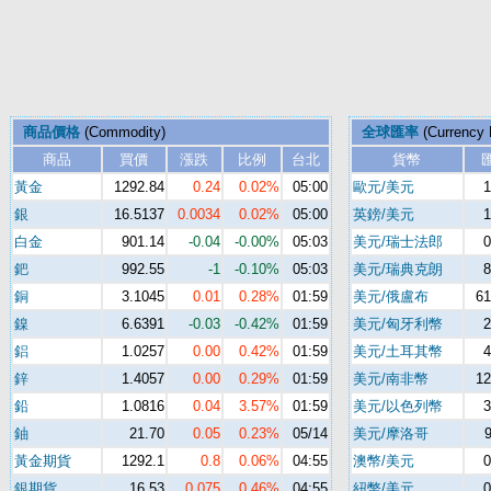
商品價格
(Commodity)
全球匯率
(Currency 
商品
買價
漲跌
比例
台北
貨幣
黃金
1292.84
0.24
0.02%
05:00
歐元/美元
1
銀
16.5137
0.0034
0.02%
05:00
英鎊/美元
1
白金
901.14
-0.04
-0.00%
05:03
美元/瑞士法郎
0
鈀
992.55
-1
-0.10%
05:03
美元/瑞典克朗
8
銅
3.1045
0.01
0.28%
01:59
美元/俄盧布
61
鎳
6.6391
-0.03
-0.42%
01:59
美元/匈牙利幣
2
鋁
1.0257
0.00
0.42%
01:59
美元/土耳其幣
4
鋅
1.4057
0.00
0.29%
01:59
美元/南非幣
12
鉛
1.0816
0.04
3.57%
01:59
美元/以色列幣
3
鈾
21.70
0.05
0.23%
05/14
美元/摩洛哥
9
黃金期貨
1292.1
0.8
0.06%
04:55
澳幣/美元
0
銀期貨
16.53
0.075
0.46%
04:55
紐幣/美元
0