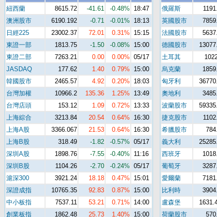
紐西蘭
8615.72
-41.61
-0.48%
18:47
俄羅斯
1191
澳洲股市
6190.192
-0.71
-0.01%
18:13
英國股市
7859
日經225
23002.37
72.01
0.31%
15:15
法國股市
5637
東證一部
1813.75
-1.50
-0.08%
15:00
德國股市
13077
東證二部
7263.21
0.00
0.00%
05/17
土耳其
102
JASDAQ
177.62
1.40
0.79%
15:00
烏克蘭
1859
韓國股市
2465.57
4.92
0.20%
18:03
匈牙利
36770
台灣加權
10966.2
135.36
1.25%
13:49
奧地利
3485
台灣店頭
153.12
1.09
0.72%
13:33
波蘭股市
59335
上海綜合
3213.84
20.54
0.64%
16:30
捷克股市
1102
上海A股
3366.067
21.53
0.64%
16:30
希臘股市
784
上海B股
318.49
-1.82
-0.57%
05/17
義大利
25285
深圳A股
1898.76
-7.55
-0.40%
11:16
西班牙
1018
深圳B股
1104.26
-2.70
-0.24%
05/17
葡萄牙
3287
滬深300
3921.24
18.18
0.47%
15:01
愛爾蘭
7181
深證成指
10765.35
92.83
0.87%
15:00
比利時
3904
中小板指
7537.11
53.21
0.71%
14:00
盧森堡
1631.
創業板指
1862.48
25.73
1.40%
15:00
荷蘭股市
570