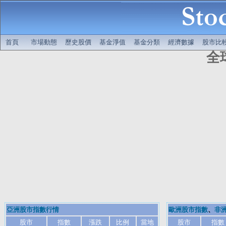
首頁
市場動態
歷史股價
基金淨值
基金分類
經濟數據
股市比
全
亞洲股市指數行情
歐洲股市指數
、
非
股市
指數
漲跌
比例
當地
股市
指數