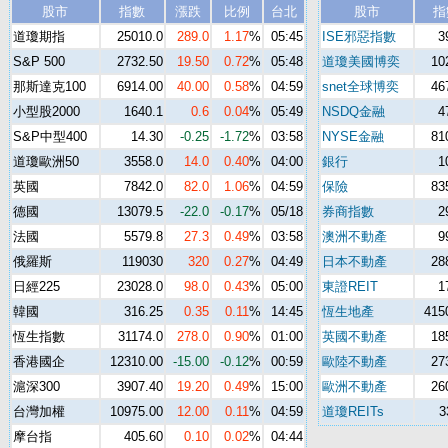
股市
指數
漲跌
比例
台北
股市
指
道瓊期指
25010.0
289.0
1.17
%
05:45
ISE邪惡指數
3
S&P 500
2732.50
19.50
0.72
%
05:48
道瓊美國博奕
10
那斯達克100
6914.00
40.00
0.58
%
04:59
snet全球博奕
46
小型股2000
1640.1
0.6
0.04
%
05:49
NSDQ金融
4
S&P中型400
14.30
-0.25
-1.72
%
03:58
NYSE金融
81
道瓊歐洲50
3558.0
14.0
0.40
%
04:00
銀行
1
英國
7842.0
82.0
1.06
%
04:59
保險
83
德國
13079.5
-22.0
-0.17
%
05/18
券商指數
2
法國
5579.8
27.3
0.49
%
03:58
澳洲不動產
9
俄羅斯
119030
320
0.27
%
04:49
日本不動產
28
日經225
23028.0
98.0
0.43
%
05:00
東證REIT
1
韓國
316.25
0.35
0.11
%
14:45
恆生地產
415
恆生指數
31174.0
278.0
0.90
%
01:00
英國不動產
18
香港國企
12310.00
-15.00
-0.12
%
00:59
歐陸不動產
27
滬深300
3907.40
19.20
0.49
%
15:00
歐洲不動產
26
台灣加權
10975.00
12.00
0.11
%
04:59
道瓊REITs
3
摩台指
405.60
0.10
0.02
%
04:44