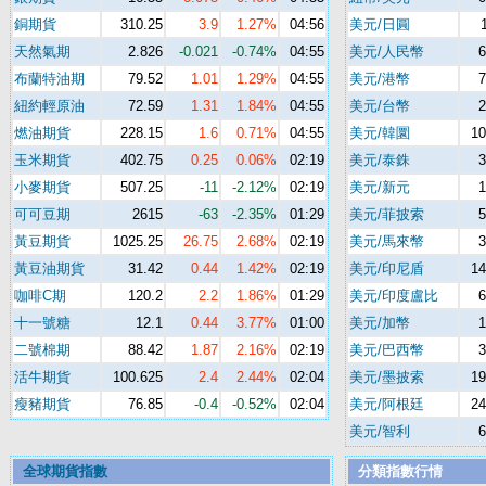
銅期貨
310.25
3.9
1.27%
04:56
美元/日圓
天然氣期
2.826
-0.021
-0.74%
04:55
美元/人民幣
6
布蘭特油期
79.52
1.01
1.29%
04:55
美元/港幣
7
紐約輕原油
72.59
1.31
1.84%
04:55
美元/台幣
2
燃油期貨
228.15
1.6
0.71%
04:55
美元/韓圜
10
玉米期貨
402.75
0.25
0.06%
02:19
美元/泰銖
3
小麥期貨
507.25
-11
-2.12%
02:19
美元/新元
1
可可豆期
2615
-63
-2.35%
01:29
美元/菲披索
5
黃豆期貨
1025.25
26.75
2.68%
02:19
美元/馬來幣
3
黃豆油期貨
31.42
0.44
1.42%
02:19
美元/印尼盾
14
咖啡C期
120.2
2.2
1.86%
01:29
美元/印度盧比
6
十一號糖
12.1
0.44
3.77%
01:00
美元/加幣
1
二號棉期
88.42
1.87
2.16%
02:19
美元/巴西幣
3
活牛期貨
100.625
2.4
2.44%
02:04
美元/墨披索
19
瘦豬期貨
76.85
-0.4
-0.52%
02:04
美元/阿根廷
24
美元/智利
6
全球期貨指數
分類指數行情