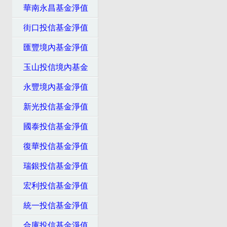
華南永昌基金淨值
街口投信基金淨值
匯豐境內基金淨值
玉山投信境內基金
永豐境內基金淨值
新光投信基金淨值
國泰投信基金淨值
復華投信基金淨值
瑞銀投信基金淨值
宏利投信基金淨值
統一投信基金淨值
合庫投信基金淨值