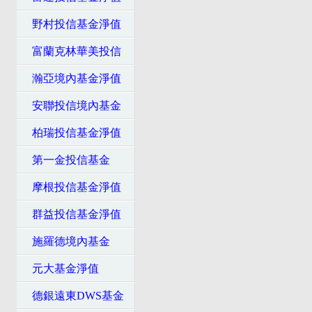
野村投信基金淨值
富蘭克林華美投信
瀚亞境內基金淨值
安聯投信境內基金
柏瑞投信基金淨值
第一金投信基金
摩根投信基金淨值
群益投信基金淨值
施羅德境內基金
元大基金淨值
德銀遠東DWS基金