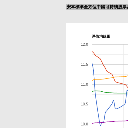
安本標準全方位中國可持續股票基
淨值均線圖
12.0
11.5
11.0
10.5
10.0