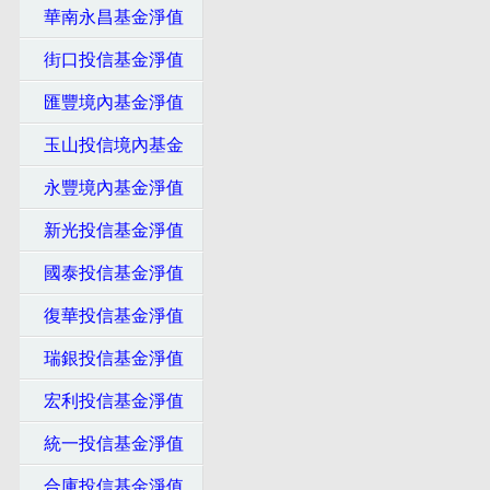
華南永昌基金淨值
街口投信基金淨值
匯豐境內基金淨值
玉山投信境內基金
永豐境內基金淨值
新光投信基金淨值
國泰投信基金淨值
復華投信基金淨值
瑞銀投信基金淨值
宏利投信基金淨值
統一投信基金淨值
合庫投信基金淨值