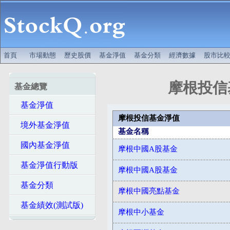
首頁
市場動態
歷史股價
基金淨值
基金分類
經濟數據
股市比
摩根投信
基金總覽
基金淨值
摩根投信基金淨值
境外基金淨值
基金名稱
國內基金淨值
摩根中國A股基金
基金淨值行動版
摩根中國A股基金
基金分類
摩根中國亮點基金
基金績效(測試版)
摩根中小基金