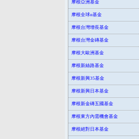
摩根亞洲基金
摩根全球α基金
摩根台灣增長基金
摩根台灣金磚基金
摩根大歐洲基金
摩根新絲路基金
摩根新興35基金
摩根新興日本基金
摩根新金磚五國基金
摩根東方內需機會基金
摩根絕對日本基金