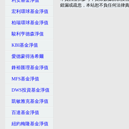
利安基金淨值
錯漏或疏忽，本站恕不負任何法律
宏利環球基金淨值
柏瑞環球基金淨值
駿利亨德森淨值
KBI基金淨值
愛德蒙得洛希爾
鋒裕匯理基金淨值
MFS基金淨值
DWS投資基金淨值
凱敏雅克基金淨值
百達基金淨值
紐約梅隆基金淨值