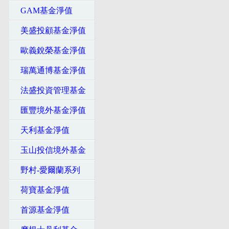
GAM基金淨值
美盛投顧基金淨值
歐義銳榮基金淨值
瑞萬通博基金淨值
法盛投資管理基金
匯豐境外基金淨值
天利基金淨值
玉山投信境外基金
野村-愛爾蘭系列
荷寶基金淨值
首源基金淨值