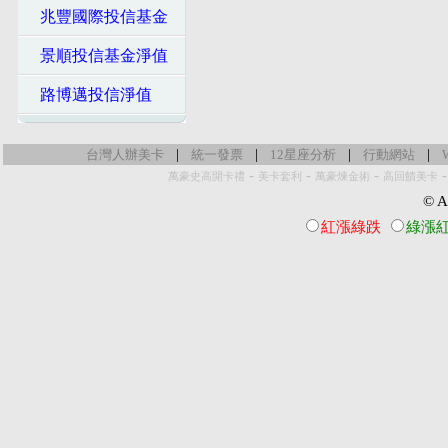
兆豐國際投信基金
景順投信基金淨值
路博邁投信淨值
|
|
|
|
台灣人辦美卡
統一發票
12星座分析
行動網站
-
-
-
萬豪史高開卡禮
美卡套利
萬豪煉金術
高回饋美卡
© Al
紅漲綠跌
綠漲