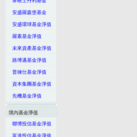
摩根士丹利基金
安盛羅森堡基金
安盛環球基金淨值
羅素基金淨值
未來資產基金淨值
路博邁基金淨值
普徠仕基金淨值
資本集團基金淨值
先機基金淨值
境內基金淨值
聯博投信基金淨值
富達投信基金淨值