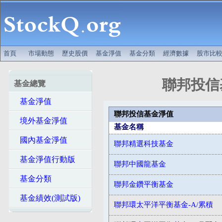
首頁
市場動態
歷史股價
基金淨值
基金分類
經濟數據
股市比
聯邦投信
基金總覽
基金淨值
聯邦投信基金淨值
境外基金淨值
基金名稱
國內基金淨值
聯邦精選科技基金
基金淨值行動版
聯邦中國龍基金
基金分類
聯邦金鑽平衡基金
基金績效(測試版)
聯邦環太平洋平衡基金-A/累積