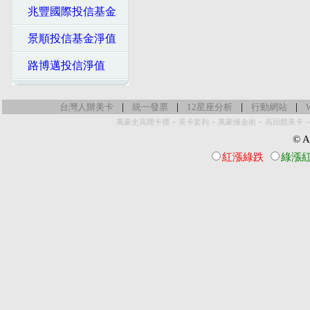
兆豐國際投信基金
景順投信基金淨值
路博邁投信淨值
|
|
|
|
台灣人辦美卡
統一發票
12星座分析
行動網站
-
-
-
萬豪史高開卡禮
美卡套利
萬豪煉金術
高回饋美卡
© Al
紅漲綠跌
綠漲