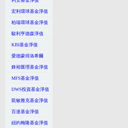
利安基金淨值
宏利環球基金淨值
柏瑞環球基金淨值
駿利亨德森淨值
KBI基金淨值
愛德蒙得洛希爾
鋒裕匯理基金淨值
MFS基金淨值
DWS投資基金淨值
凱敏雅克基金淨值
百達基金淨值
紐約梅隆基金淨值