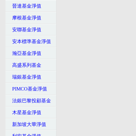
晉達基金淨值
摩根基金淨值
安聯基金淨值
安本標準基金淨值
瀚亞基金淨值
高盛系列基金
瑞銀基金淨值
PIMCO基金淨值
法銀巴黎投顧基金
木星基金淨值
新加坡大華淨值