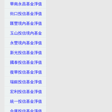
華南永昌基金淨值
街口投信基金淨值
匯豐境內基金淨值
玉山投信境內基金
永豐境內基金淨值
新光投信基金淨值
國泰投信基金淨值
復華投信基金淨值
瑞銀投信基金淨值
宏利投信基金淨值
統一投信基金淨值
合庫投信基金淨值