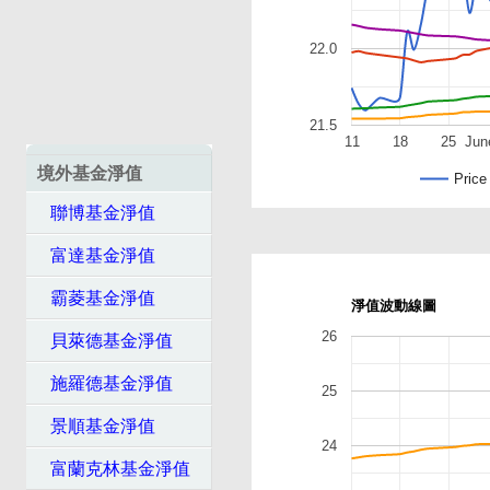
22.0
21.5
11
18
25
Jun
境外基金淨值
Price
聯博基金淨值
富達基金淨值
霸菱基金淨值
淨值波動線圖
26
貝萊德基金淨值
施羅德基金淨值
25
景順基金淨值
24
富蘭克林基金淨值