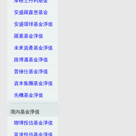
摩根士丹利基金
安盛羅森堡基金
安盛環球基金淨值
羅素基金淨值
未來資產基金淨值
路博邁基金淨值
普徠仕基金淨值
資本集團基金淨值
先機基金淨值
境內基金淨值
聯博投信基金淨值
富達投信基金淨值