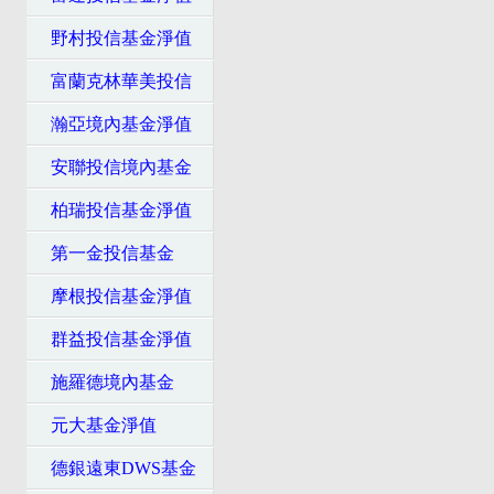
野村投信基金淨值
富蘭克林華美投信
瀚亞境內基金淨值
安聯投信境內基金
柏瑞投信基金淨值
第一金投信基金
摩根投信基金淨值
群益投信基金淨值
施羅德境內基金
元大基金淨值
德銀遠東DWS基金