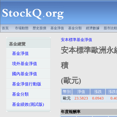
首頁
市場動態
歷史股價
基金淨值
基金分類
經濟數據
股市比
安本標準基金淨值
基金總覽
安本標準歐洲永續
基金淨值
積
境外基金淨值
國內基金淨值
(歐元)
基金淨值行動版
幣別
淨值
漲跌
漲跌
基金分類
歐元
23.5823
0.0943
0.4
基金績效(測試版)
年度報酬率