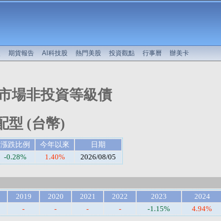
較
期貨報告
AI科技股
熱門美股
投資觀點
行事曆
辦美卡
市場非投資等級債
型 (台幣)
漲跌比例
今年以來
日期
-0.28%
1.40%
2026/08/05
2019
2020
2021
2022
2023
2024
-
-
-
-
-1.15%
4.94%