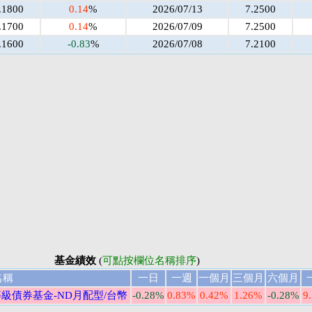
.1800
0.14
%
2026/07/13
7.2500
.1700
0.14
%
2026/07/09
7.2500
.1600
-0.83
%
2026/07/08
7.2100
基金績效
(
可點按欄位名稱排序
)
名稱
一日
一週
一個月
三個月
六個月
級債券基金-ND月配型/台幣
-0.28%
0.83%
0.42%
1.26%
-0.28%
9