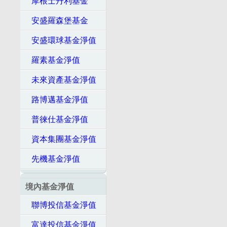
摩根士丹利基金
安盛羅森堡基金
安盛環球基金淨值
羅素基金淨值
未來資產基金淨值
路博邁基金淨值
普徠仕基金淨值
資本集團基金淨值
先機基金淨值
境內基金淨值
聯博投信基金淨值
富達投信基金淨值