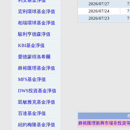
利安基金淨值
2026/07/27
7
2026/07/24
7
宏利環球基金淨值
2026/07/23
7
柏瑞環球基金淨值
駿利亨德森淨值
KBI基金淨值
愛德蒙得洛希爾
鋒裕匯理基金淨值
MFS基金淨值
DWS投資基金淨值
凱敏雅克基金淨值
百達基金淨值
鋒裕匯理新興市場非投資等
紐約梅隆基金淨值