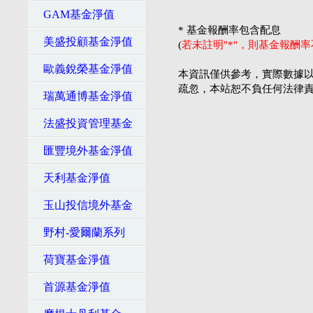
GAM基金淨值
* 基金報酬率包含配息
美盛投顧基金淨值
(
若未註明"*"，則基金報酬
歐義銳榮基金淨值
本資訊僅供參考，實際數據以
疏忽，本站恕不負任何法律
瑞萬通博基金淨值
法盛投資管理基金
匯豐境外基金淨值
天利基金淨值
玉山投信境外基金
野村-愛爾蘭系列
荷寶基金淨值
首源基金淨值