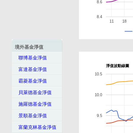
8.6
8.4
11
18
境外基金淨值
聯博基金淨值
淨值波動線圖
富達基金淨值
10.5
霸菱基金淨值
貝萊德基金淨值
10.0
施羅德基金淨值
景順基金淨值
9.5
富蘭克林基金淨值