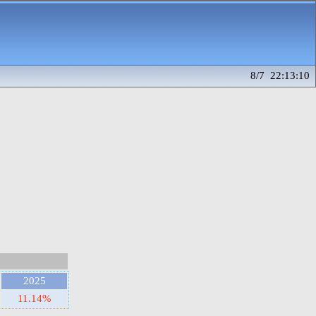
8/7 22:13:10
2025
11.14%