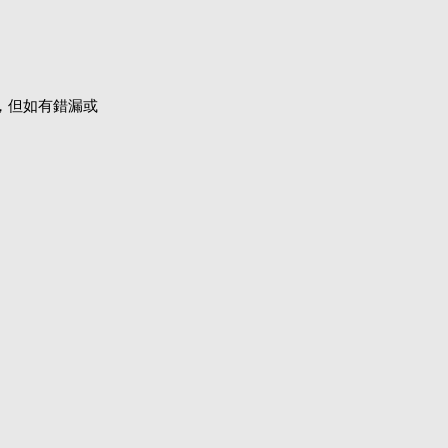
，但如有錯漏或