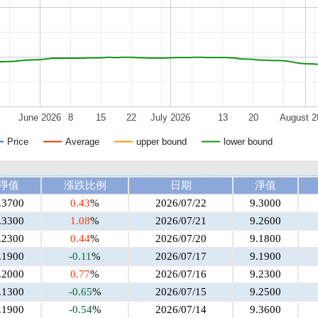
June 2026
8
15
22
July 2026
13
20
August 2
Price
Average
upper bound
lower bound
淨值
漲跌比例
日期
淨值
.3700
0.43
%
2026/07/22
9.3000
.3300
1.08
%
2026/07/21
9.2600
.2300
0.44
%
2026/07/20
9.1800
.1900
-0.11
%
2026/07/17
9.1900
.2000
0.77
%
2026/07/16
9.2300
.1300
-0.65
%
2026/07/15
9.2500
.1900
-0.54
%
2026/07/14
9.3600