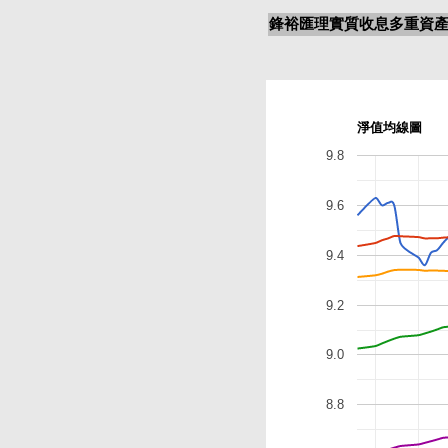
鋒裕匯理實質收息多重資產基
淨值均線圖
9.8
9.6
9.4
9.2
9.0
8.8