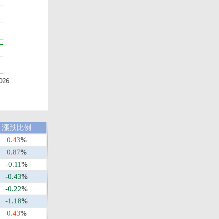
026
漲跌比例
0.43
%
0.87
%
-0.11
%
-0.43
%
-0.22
%
-1.18
%
0.43
%