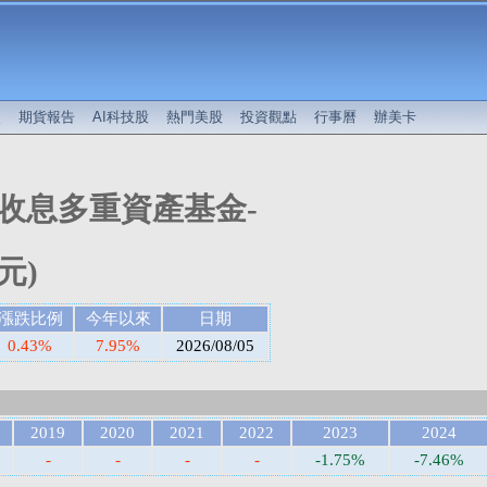
較
期貨報告
AI科技股
熱門美股
投資觀點
行事曆
辦美卡
收息多重資產基金-
元)
漲跌比例
今年以來
日期
0.43%
7.95%
2026/08/05
2019
2020
2021
2022
2023
2024
-
-
-
-
-1.75%
-7.46%