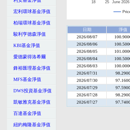
利安基金淨值
18
25
June 2026
宏利環球基金淨值
Pric
柏瑞環球基金淨值
日期
淨值
駿利亨德森淨值
2026/08/07
100.900
2026/08/06
100.500
KBI基金淨值
2026/08/05
101.000
愛德蒙得洛希爾
2026/08/04
100.500
2026/08/03
100.000
鋒裕匯理基金淨值
2026/07/31
98.290
MFS基金淨值
2026/07/30
97.160
2026/07/29
97.590
DWS投資基金淨值
2026/07/28
98.290
凱敏雅克基金淨值
2026/07/27
97.740
百達基金淨值
紐約梅隆基金淨值