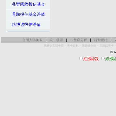
兆豐國際投信基金
景順投信基金淨值
路博邁投信淨值
|
|
|
|
台灣人辦美卡
統一發票
12星座分析
行動網站
-
-
-
萬豪史高開卡禮
美卡套利
萬豪煉金術
高回饋美卡
© Al
紅漲綠跌
綠漲