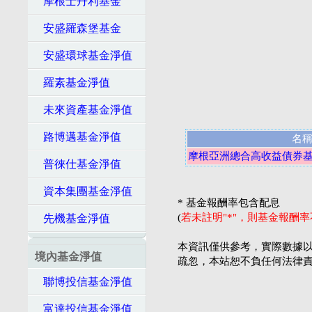
摩根士丹利基金
安盛羅森堡基金
安盛環球基金淨值
羅素基金淨值
未來資產基金淨值
路博邁基金淨值
名
摩根亞洲總合高收益債券基
普徠仕基金淨值
資本集團基金淨值
* 基金報酬率包含配息
(
若未註明"*"，則基金報酬
先機基金淨值
本資訊僅供參考，實際數據以
境內基金淨值
疏忽，本站恕不負任何法律
聯博投信基金淨值
富達投信基金淨值