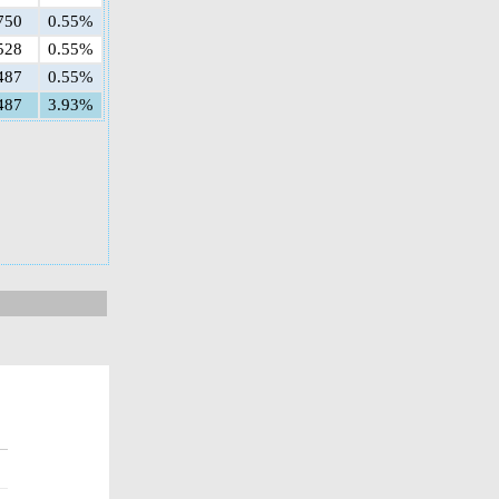
750
0.55%
528
0.55%
487
0.55%
487
3.93%