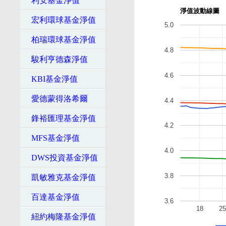
利安基金淨值
淨值波動線圖
宏利環球基金淨值
5.0
柏瑞環球基金淨值
4.8
駿利亨德森淨值
4.6
KBI基金淨值
愛德蒙得洛希爾
4.4
鋒裕匯理基金淨值
4.2
MFS基金淨值
4.0
DWS投資基金淨值
3.8
凱敏雅克基金淨值
百達基金淨值
3.6
18
25
紐約梅隆基金淨值