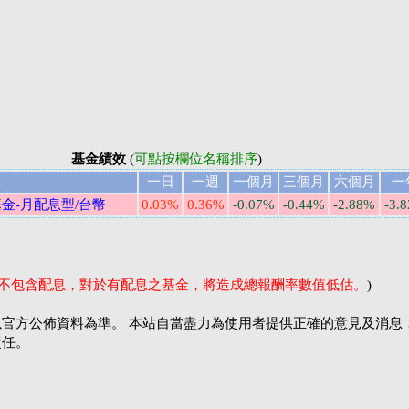
基金績效
(
可點按欄位名稱排序
)
稱
一日
一週
一個月
三個月
六個月
一
金-月配息型/台幣
0.03%
0.36%
-0.07%
-0.44%
-2.88%
-3.
率不包含配息，對於有配息之基金，將造成總報酬率數值低估。
)
官方公佈資料為準。 本站自當盡力為使用者提供正確的意見及消息
責任。