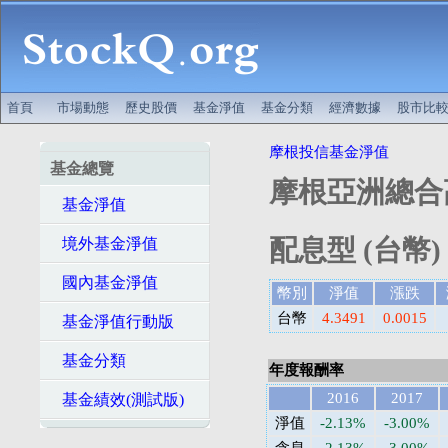
首頁
市場動態
歷史股價
基金淨值
基金分類
經濟數據
股市比
摩根投信基金淨值
基金總覽
摩根亞洲總合
基金淨值
配息型 (台幣)
境外基金淨值
國內基金淨值
幣別
淨值
漲跌
台幣
4.3491
0.0015
基金淨值行動版
基金分類
年度報酬率
2016
2017
基金績效(測試版)
淨值
-2.13%
-3.00%