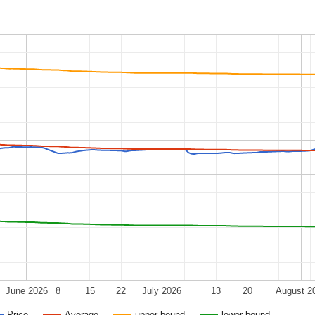
June 2026
8
15
22
July 2026
13
20
August 2
Price
Average
upper bound
lower bound