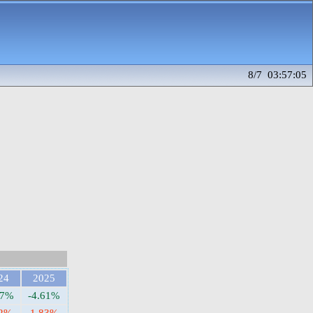
8/7 03:57:05
24
2025
47%
-4.61%