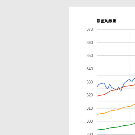
淨值均線圖
370
360
350
340
330
320
310
300
290