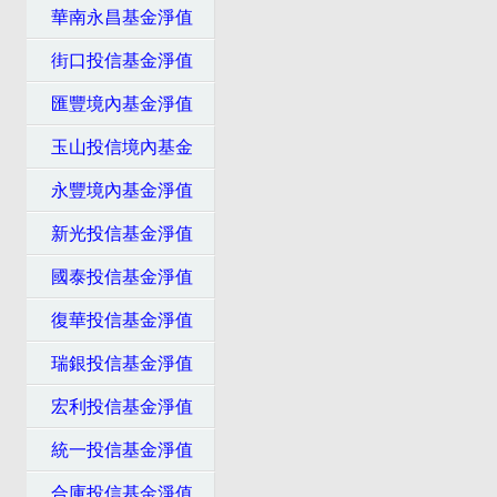
華南永昌基金淨值
街口投信基金淨值
匯豐境內基金淨值
玉山投信境內基金
永豐境內基金淨值
新光投信基金淨值
國泰投信基金淨值
復華投信基金淨值
瑞銀投信基金淨值
宏利投信基金淨值
統一投信基金淨值
合庫投信基金淨值