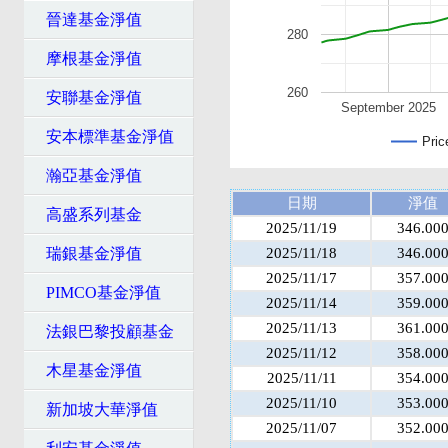
晉達基金淨值
280
摩根基金淨值
260
安聯基金淨值
September 2025
安本標準基金淨值
Pric
瀚亞基金淨值
日期
淨值
高盛系列基金
2025/11/19
346.00
瑞銀基金淨值
2025/11/18
346.00
2025/11/17
357.00
PIMCO基金淨值
2025/11/14
359.00
2025/11/13
361.00
法銀巴黎投顧基金
2025/11/12
358.00
木星基金淨值
2025/11/11
354.00
2025/11/10
353.00
新加坡大華淨值
2025/11/07
352.00