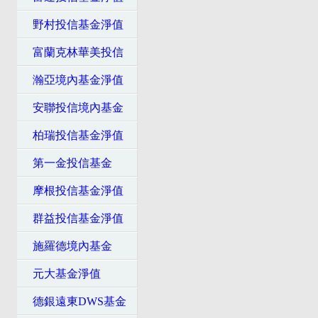
野村投信基金淨值
富蘭克林華美投信
瀚亞境內基金淨值
安聯投信境內基金
柏瑞投信基金淨值
第一金投信基金
摩根投信基金淨值
群益投信基金淨值
施羅德境內基金
元大基金淨值
德銀遠東DWS基金