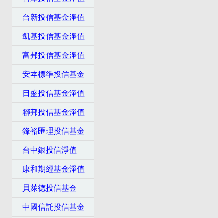
台新投信基金淨值
凱基投信基金淨值
富邦投信基金淨值
安本標準投信基金
日盛投信基金淨值
聯邦投信基金淨值
鋒裕匯理投信基金
台中銀投信淨值
康和期經基金淨值
貝萊德投信基金
中國信託投信基金