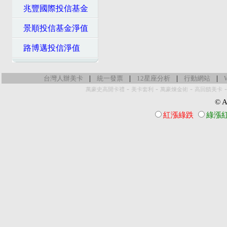
兆豐國際投信基金
景順投信基金淨值
路博邁投信淨值
|
|
|
|
台灣人辦美卡
統一發票
12星座分析
行動網站
-
-
-
萬豪史高開卡禮
美卡套利
萬豪煉金術
高回饋美卡
© Al
紅漲綠跌
綠漲