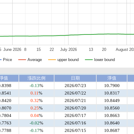
5
June 2026
8
15
22
July 2026
13
20
August 20
Price
Average
upper bound
lower bound
淨值
漲跌比例
日期
淨值
0.8398
-0.13
%
2026/07/23
10.7900
0.8541
0.11
%
2026/07/22
10.8317
0.8420
0.32
%
2026/07/21
10.8449
0.8070
0.25
%
2026/07/20
10.8560
0.7804
0.04
%
2026/07/17
10.8663
0.7763
-0.02
%
2026/07/16
10.8640
0.7788
-0.17
%
2026/07/15
10.8687