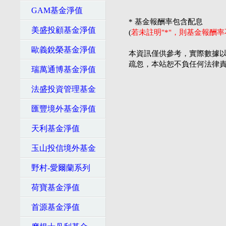
GAM基金淨值
* 基金報酬率包含配息
美盛投顧基金淨值
(
若未註明"*"，則基金報酬
歐義銳榮基金淨值
本資訊僅供參考，實際數據以
疏忽，本站恕不負任何法律
瑞萬通博基金淨值
法盛投資管理基金
匯豐境外基金淨值
天利基金淨值
玉山投信境外基金
野村-愛爾蘭系列
荷寶基金淨值
首源基金淨值