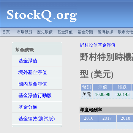
首頁
市場動態
歷史股價
基金淨值
基金分類
經濟數據
股市比
野村投信基金淨值
基金總覽
野村特別時機
基金淨值
型 (美元)
境外基金淨值
國內基金淨值
幣別
淨值
漲跌
美元
10.8398
-0.0143
基金淨值行動版
基金分類
年度報酬率
2016
2017
2018
基金績效(測試版)
-
-
-