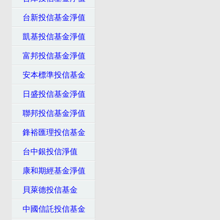
台新投信基金淨值
凱基投信基金淨值
富邦投信基金淨值
安本標準投信基金
日盛投信基金淨值
聯邦投信基金淨值
鋒裕匯理投信基金
台中銀投信淨值
康和期經基金淨值
貝萊德投信基金
中國信託投信基金