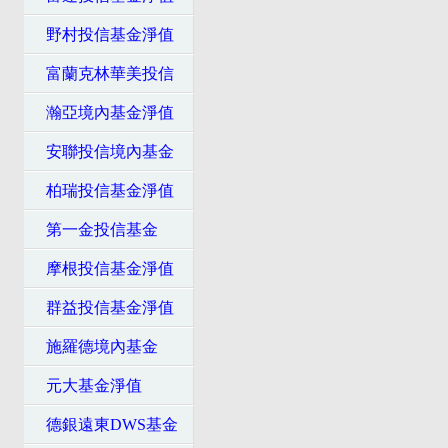
野村投信基金淨值
富蘭克林華美投信
瀚亞境內基金淨值
安聯投信境內基金
柏瑞投信基金淨值
第一金投信基金
摩根投信基金淨值
群益投信基金淨值
施羅德境內基金
元大基金淨值
德銀遠東DWS基金