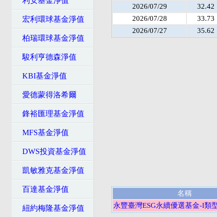
利安基金淨值
2026/07/29
32.42
2026/07/28
33.73
宏利環球基金淨值
2026/07/27
35.62
柏瑞環球基金淨值
駿利亨德森淨值
KBI基金淨值
愛德蒙得洛希爾
鋒裕匯理基金淨值
MFS基金淨值
DWS投資基金淨值
凱敏雅克基金淨值
百達基金淨值
名稱
永豐臺灣ESG永續優選基金-I類
紐約梅隆基金淨值