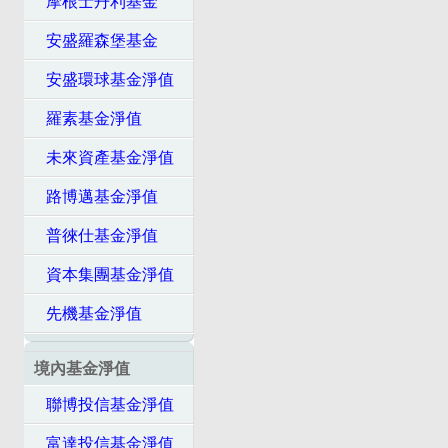
摩根士丹利基金
安盛羅森堡基金
安盛環球基金淨值
羅素基金淨值
未來資產基金淨值
路博邁基金淨值
普徠仕基金淨值
資本集團基金淨值
先機基金淨值
境內基金淨值
聯博投信基金淨值
富達投信基金淨值