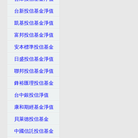
台新投信基金淨值
凱基投信基金淨值
富邦投信基金淨值
安本標準投信基金
日盛投信基金淨值
聯邦投信基金淨值
鋒裕匯理投信基金
台中銀投信淨值
康和期經基金淨值
貝萊德投信基金
中國信託投信基金