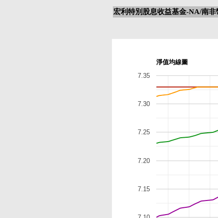
宏利特別股息收益基金-NA/南
淨值均線圖
7.35
7.30
7.25
7.20
7.15
7.10