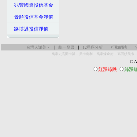
兆豐國際投信基金
景順投信基金淨值
路博邁投信淨值
|
|
|
|
台灣人辦美卡
統一發票
12星座分析
行動網站
-
-
-
萬豪史高開卡禮
美卡套利
萬豪煉金術
高回饋美卡
© Al
紅漲綠跌
綠漲