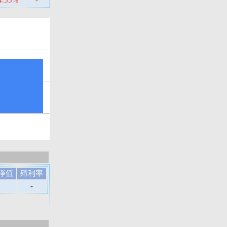
4.53%
-
淨值
殖利率
-