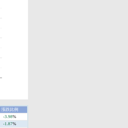
漲跌比例
-3.98
%
-1.87
%