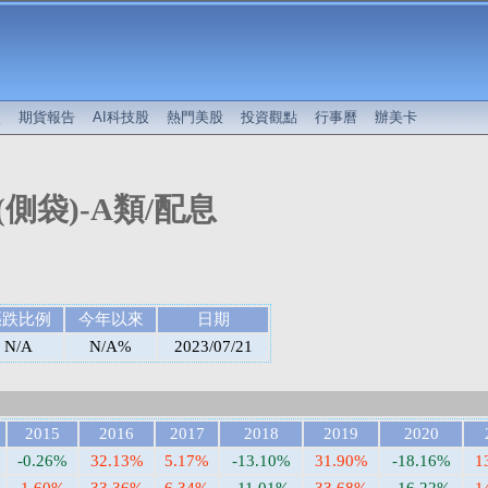
較
期貨報告
AI科技股
熱門美股
投資觀點
行事曆
辦美卡
側袋)-A類/配息
漲跌比例
今年以來
日期
N/A
N/A%
2023/07/21
2015
2016
2017
2018
2019
2020
-0.26%
32.13%
5.17%
-13.10%
31.90%
-18.16%
1