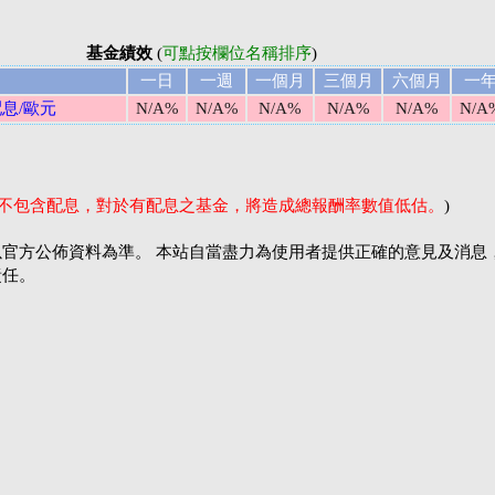
基金績效
(
可點按欄位名稱排序
)
一日
一週
一個月
三個月
六個月
一
配息/歐元
N/A%
N/A%
N/A%
N/A%
N/A%
N/A
率不包含配息，對於有配息之基金，將造成總報酬率數值低估。
)
官方公佈資料為準。 本站自當盡力為使用者提供正確的意見及消息
責任。