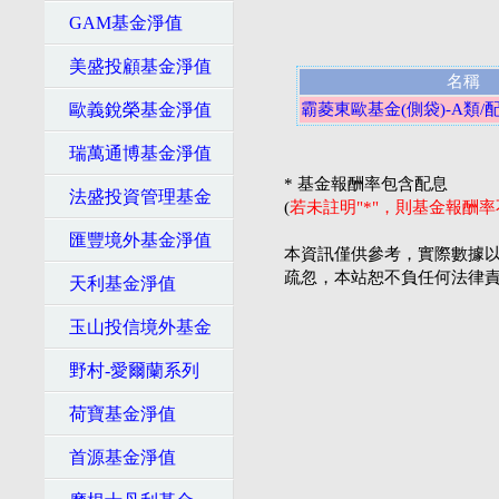
GAM基金淨值
美盛投顧基金淨值
名稱
歐義銳榮基金淨值
霸菱東歐基金(側袋)-A類/
瑞萬通博基金淨值
* 基金報酬率包含配息
法盛投資管理基金
(
若未註明"*"，則基金報酬
匯豐境外基金淨值
本資訊僅供參考，實際數據以
疏忽，本站恕不負任何法律
天利基金淨值
玉山投信境外基金
野村-愛爾蘭系列
荷寶基金淨值
首源基金淨值