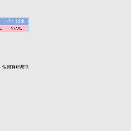
年
今年以來
%
N/A%
，但如有錯漏或