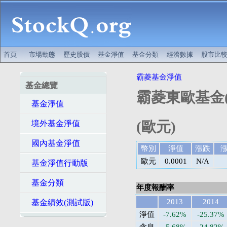
首頁
市場動態
歷史股價
基金淨值
基金分類
經濟數據
股市比
霸菱基金淨值
基金總覽
霸菱東歐基金(
基金淨值
(歐元)
境外基金淨值
國內基金淨值
幣別
淨值
漲跌
歐元
0.0001
N/A
基金淨值行動版
基金分類
年度報酬率
2013
2014
基金績效(測試版)
淨值
-7.62%
-25.37%