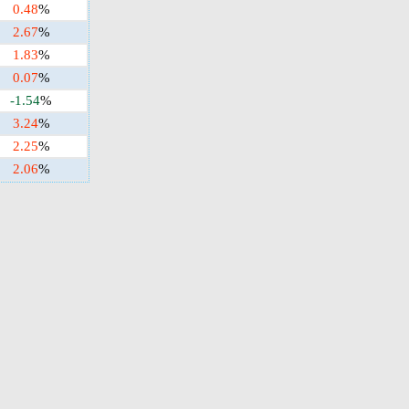
0.48
%
2.67
%
1.83
%
0.07
%
-1.54
%
3.24
%
2.25
%
2.06
%