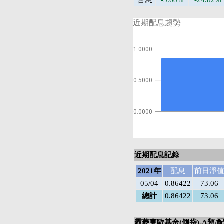
含息
-5.68%
-24.82%
近期配息趨勢
1.0000
0.5000
0.0000
近期配息記錄
2021年
配息
前日淨
05/04
0.86422
73.06
總計
0.86422
73.06
霸菱東歐基金(側袋)-A類/