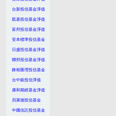
台新投信基金淨值
凱基投信基金淨值
富邦投信基金淨值
安本標準投信基金
日盛投信基金淨值
聯邦投信基金淨值
鋒裕匯理投信基金
台中銀投信淨值
康和期經基金淨值
貝萊德投信基金
中國信託投信基金