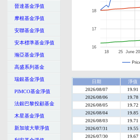
晉達基金淨值
18
摩根基金淨值
17
安聯基金淨值
安本標準基金淨值
16
18
25
June 2
瀚亞基金淨值
Pric
高盛系列基金
瑞銀基金淨值
日期
淨值
2026/08/07
19.91
PIMCO基金淨值
2026/08/06
19.78
法銀巴黎投顧基金
2026/08/05
19.72
2026/08/04
19.85
木星基金淨值
2026/08/03
19.71
新加坡大華淨值
2026/07/31
19.55
2026/07/30
19.67