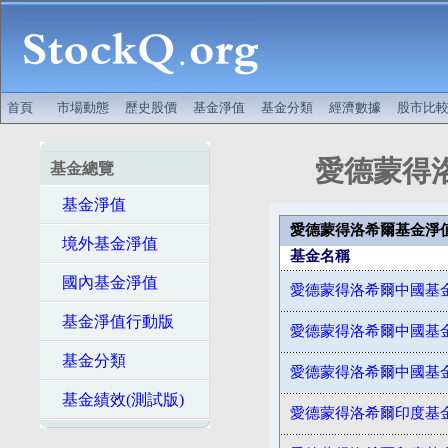
首頁
市場動態
歷史股價
基金淨值
基金分類
經濟數據
股市比
愛德蒙得
基金總覽
基金淨值
愛德蒙得洛希爾基金淨
境外基金淨值
基金名稱
國內基金淨值
愛德蒙得洛希爾中國基金
基金淨值行動版
愛德蒙得洛希爾中國基金
基金分類
愛德蒙得洛希爾中國基金
基金績效(測試版)
愛德蒙得洛希爾印度基金