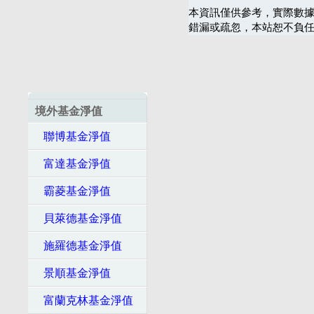
本資訊僅供參考，實際數據
錯漏或疏忽，本站恕不負
境外基金淨值
聯博基金淨值
富達基金淨值
霸菱基金淨值
貝萊德基金淨值
施羅德基金淨值
景順基金淨值
富蘭克林基金淨值