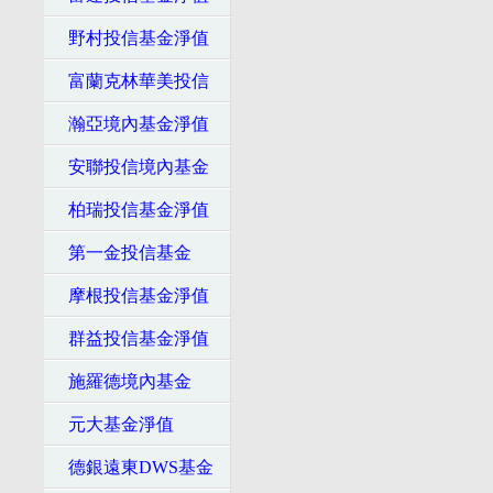
野村投信基金淨值
富蘭克林華美投信
瀚亞境內基金淨值
安聯投信境內基金
柏瑞投信基金淨值
第一金投信基金
摩根投信基金淨值
群益投信基金淨值
施羅德境內基金
元大基金淨值
德銀遠東DWS基金