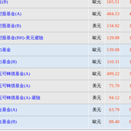
(B)
歐元
165.51
股基金(A)
歐元
484.53
股基金(B)
美元
134.92
股基金(BH)-美元避險
歐元
129.88
力基金
歐元
139.08
基金(B)
歐元
110.31
可轉債基金(A)
歐元
499.22
可轉債基金(A)
美元
75.70
可轉債基金(A)-避險
美元
94.12
基金(A)
美元
63.79
基金(B)
歐元
88.40