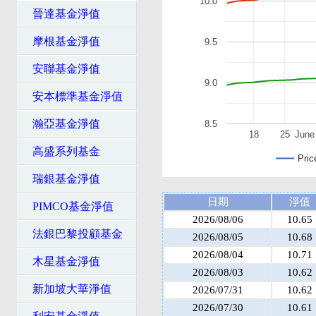
10.0
晉達基金淨值
摩根基金淨值
9.5
安聯基金淨值
9.0
安本標準基金淨值
瀚亞基金淨值
8.5
18
25
June
高盛系列基金
Pric
瑞銀基金淨值
日期
淨值
PIMCO基金淨值
2026/08/06
10.65
法銀巴黎投顧基金
2026/08/05
10.68
2026/08/04
10.71
木星基金淨值
2026/08/03
10.62
新加坡大華淨值
2026/07/31
10.62
2026/07/30
10.61