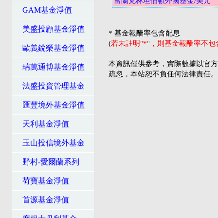
富蘭克林坦伯頓外國基金/美元
GAM基金淨值
美盛投顧基金淨值
* 基金報酬率包含配息
(
若未註明"*"，則基金報酬率不
歐義銳榮基金淨值
本資訊僅供參考，實際數據以官方
瑞萬通博基金淨值
疏忽，本站恕不負任何法律責任。
法盛投資管理基金
匯豐境外基金淨值
天利基金淨值
玉山投信境外基金
野村-愛爾蘭系列
荷寶基金淨值
首源基金淨值