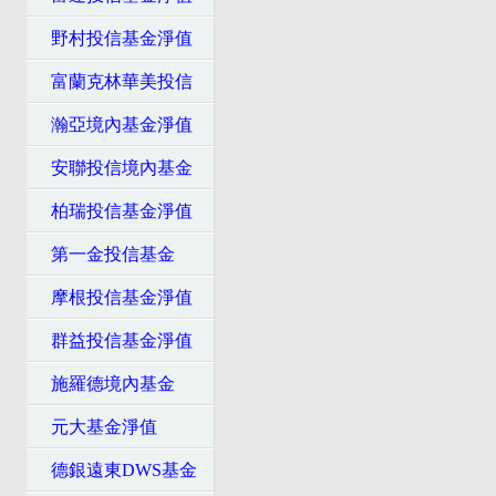
野村投信基金淨值
富蘭克林華美投信
瀚亞境內基金淨值
安聯投信境內基金
柏瑞投信基金淨值
第一金投信基金
摩根投信基金淨值
群益投信基金淨值
施羅德境內基金
元大基金淨值
德銀遠東DWS基金