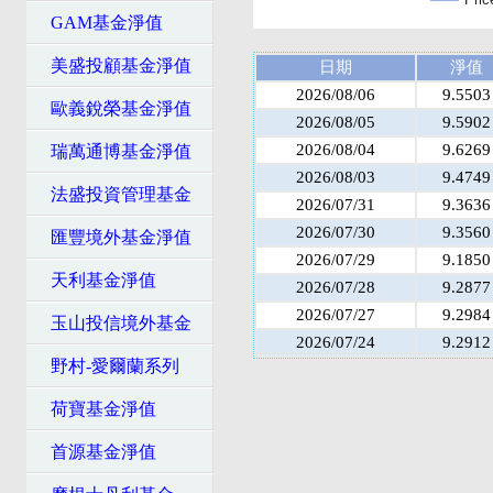
GAM基金淨值
美盛投顧基金淨值
日期
淨值
2026/08/06
9.5503
歐義銳榮基金淨值
2026/08/05
9.5902
2026/08/04
9.6269
瑞萬通博基金淨值
2026/08/03
9.4749
法盛投資管理基金
2026/07/31
9.3636
2026/07/30
9.3560
匯豐境外基金淨值
2026/07/29
9.1850
天利基金淨值
2026/07/28
9.2877
2026/07/27
9.2984
玉山投信境外基金
2026/07/24
9.2912
野村-愛爾蘭系列
荷寶基金淨值
首源基金淨值