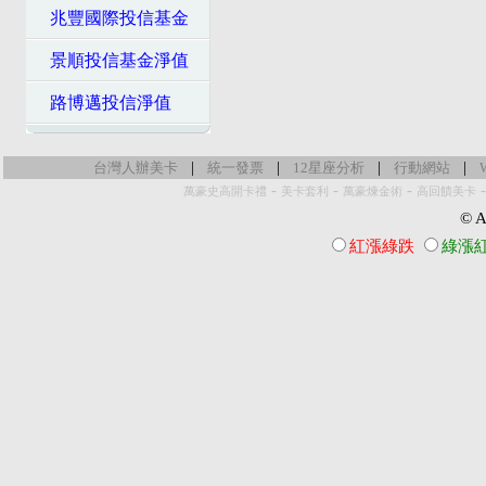
兆豐國際投信基金
景順投信基金淨值
路博邁投信淨值
|
|
|
|
台灣人辦美卡
統一發票
12星座分析
行動網站
-
-
-
萬豪史高開卡禮
美卡套利
萬豪煉金術
高回饋美卡
© Al
紅漲綠跌
綠漲