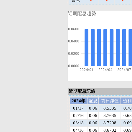
含息
-
-
-
近期配息趨勢
0.0600
0.0400
0.0200
0.0000
2024/01
2024/04
2024/07
近期配息記錄
2024年
配息
前日淨值
殖利
01/17
0.06
8.5335
0.7
02/16
0.06
8.7635
0.6
03/18
0.06
8.7208
0.6
04/16
0.06
8.6702
0.6