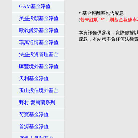
GAM基金淨值
* 基金報酬率包含配息
美盛投顧基金淨值
(
若未註明"*"，則基金報酬
歐義銳榮基金淨值
本資訊僅供參考，實際數據以
疏忽，本站恕不負任何法律
瑞萬通博基金淨值
法盛投資管理基金
匯豐境外基金淨值
天利基金淨值
玉山投信境外基金
野村-愛爾蘭系列
荷寶基金淨值
首源基金淨值