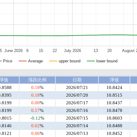
5
June 2026
8
15
22
July 2026
13
20
August 
Price
Average
upper bound
lower bound
淨值
漲跌比例
日期
淨值
0.8588
0.18
%
2026/07/21
10.8424
0.8395
0.18
%
2026/07/20
10.8515
0.8199
0.00
%
2026/07/17
10.8437
0.8199
0.17
%
2026/07/16
10.8478
0.8015
-0.12
%
2026/07/15
10.8603
0.8146
0.02
%
2026/07/14
10.8488
0.8121
0.06
%
2026/07/13
10.8452