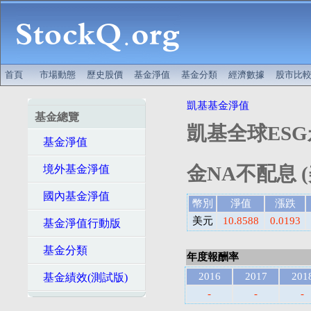
首頁
市場動態
歷史股價
基金淨值
基金分類
經濟數據
股市比
凱基基金淨值
基金總覽
凱基全球ES
基金淨值
金NA不配息 (
境外基金淨值
國內基金淨值
幣別
淨值
漲跌
美元
10.8588
0.0193
基金淨值行動版
基金分類
年度報酬率
2016
2017
201
基金績效(測試版)
-
-
-