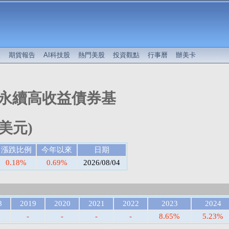
較
期貨報告
AI科技股
熱門美股
投資觀點
行事曆
辦美卡
G永續高收益債券基
美元)
漲跌比例
今年以來
日期
0.18%
0.69%
2026/08/04
8
2019
2020
2021
2022
2023
2024
-
-
-
-
8.65%
5.23%